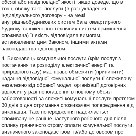
обсязі або невідповідної якості, якщо доведе, що в
точці обліку такої послуги (в разі укладення
індивідуального договору - на межі
внутрішньобудинкових систем багатоквартирного
будинку та інженерно-технічних систем приміщення
споживача) її якість відповідала вимогам,
встановленим цим Законом, іншими актами
законодавства і договором.
4. Виконавець комунальної послуги (крім послуг з
постачання та розподілу електричної енергії та
природного газу) має право обмежити (припинити)
надання відповідної комунальної послуги її споживачу
незалежно від обраної моделі організації договірних
відносин у разі непогашення в повному обсязі
заборгованості за спожиті комунальні послуги протягом
30 днів з дня отримання споживачем попередження від
виконавця. Таке попередження надсилається
споживачу не раніше наступного робочого дня після
спливу граничного строку оплати комунальної послуги,
визначеного законодавством та/або договором про