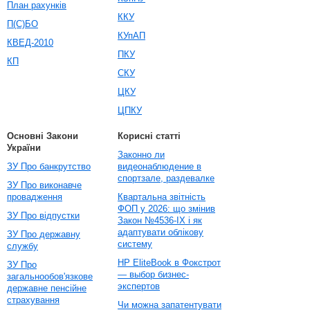
План рахунків
ККУ
П(С)БО
КУпАП
КВЕД-2010
ПКУ
КП
СКУ
ЦКУ
ЦПКУ
Основні Закони
Корисні статті
України
Законно ли
ЗУ Про банкрутство
видеонаблюдение в
спортзале, раздевалке
ЗУ Про виконавче
провадження
Квартальна звітність
ФОП у 2026: що змінив
ЗУ Про відпустки
Закон №4536-IX і як
адаптувати облікову
ЗУ Про державну
систему
службу
HP EliteBook в Фокстрот
ЗУ Про
— выбор бизнес-
загальнообов'язкове
экспертов
державне пенсійне
страхування
Чи можна запатентувати