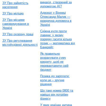
винахід, створений за
ЗУ Про зайнятість
допомогою AI?
населення
Адвокат у Вінниці
ЗУ Про міліцію
Олександр Малик —
ЗУ Про місцеве
юридична допомога в
самоврядування в
Україні
Україні
Сніжна куля проти
ЗУ Про охорону праці
лавини: у якому
порядку гасити кілька
ЗУ Про регулювання
позик — математика від
містобудівної діяльності
Банкрейт
Як правильно
розрахувати суму
кредиту, щоб не
перевантажити свій
бюджет
Позика до зарплати:
коли це – зручне
рішення
Що таке номер 0800 та
навіщо він потрібен
бізнесу
У яких країнах дитина