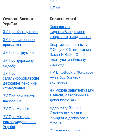
ЦКУ
ЦПКУ
Основні Закони
Корисні статті
України
Законно ли
ЗУ Про банкрутство
видеонаблюдение в
спортзале, раздевалке
ЗУ Про виконавче
провадження
Квартальна звітність
ФОП у 2026: що змінив
ЗУ Про відпустки
Закон №4536-IX і як
адаптувати облікову
ЗУ Про державну
систему
службу
HP EliteBook в Фокстрот
ЗУ Про
— выбор бизнес-
загальнообов'язкове
экспертов
державне пенсійне
страхування
Чи можна запатентувати
винахід, створений за
ЗУ Про зайнятість
допомогою AI?
населення
Адвокат у Вінниці
ЗУ Про міліцію
Олександр Малик —
ЗУ Про місцеве
юридична допомога в
самоврядування в
Україні
Україні
Сніжна куля проти