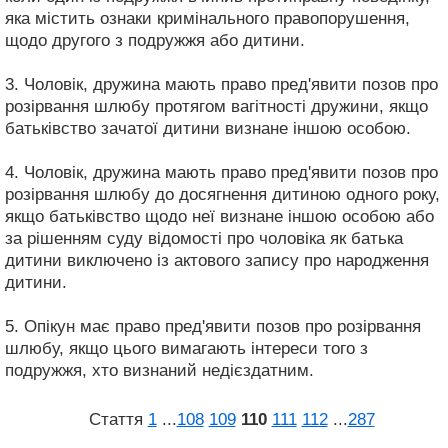
яка містить ознаки кримінального правопорушення,
щодо другого з подружжя або дитини.
3. Чоловік, дружина мають право пред'явити позов про
розірвання шлюбу протягом вагітності дружини, якщо
батьківство зачатої дитини визнане іншою особою.
4. Чоловік, дружина мають право пред'явити позов про
розірвання шлюбу до досягнення дитиною одного року,
якщо батьківство щодо неї визнане іншою особою або
за рішенням суду відомості про чоловіка як батька
дитини виключено із актового запису про народження
дитини.
5. Опікун має право пред'явити позов про розірвання
шлюбу, якщо цього вимагають інтереси того з
подружжя, хто визнаний недієздатним.
Стаття
1
...
108
109
110
111
112
...
287