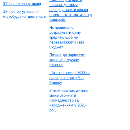
ЗУ Про охорону праці
лавини: у якому
порядку гасити кілька
ЗУ Про регулювання
позик — математика від
містобудівної діяльності
Банкрейт
Як правильно
розрахувати суму
кредиту, щоб не
перевантажити свій
бюджет
Позика до зарплати:
коли це – зручне
рішення
Що таке номер 0800 та
навіщо він потрібен
бізнесу
У яких країнах дитина
може отримати
громадянство за
народженням у 2026
році