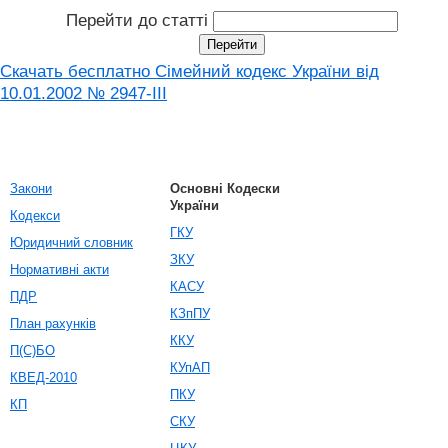
Перейти до статті
Скачать бесплатно Сімейний кодекс України від
10.01.2002 № 2947-III
Закони
Основні Кодески
України
Кодекси
ГКУ
Юридичний словник
ЗКУ
Нормативні акти
КАСУ
ПДР
КЗпПУ
План рахунків
ККУ
П(С)БО
КУпАП
КВЕД-2010
ПКУ
КП
СКУ