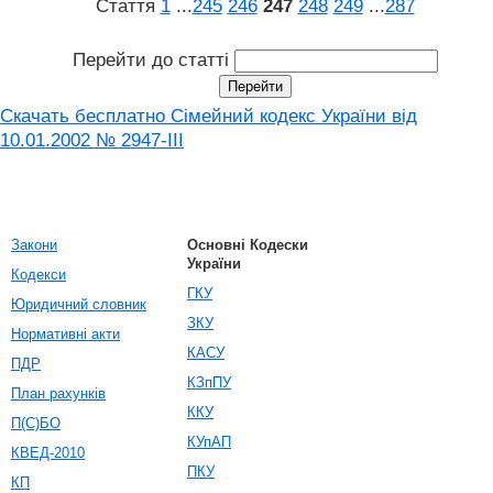
Стаття
1
...
245
246
247
248
249
...
287
Перейти до статті
Скачать бесплатно Сімейний кодекс України від
10.01.2002 № 2947-III
Закони
Основні Кодески
України
Кодекси
ГКУ
Юридичний словник
ЗКУ
Нормативні акти
КАСУ
ПДР
КЗпПУ
План рахунків
ККУ
П(С)БО
КУпАП
КВЕД-2010
ПКУ
КП