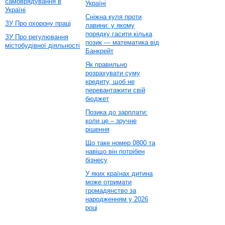
самоврядування в
Україні
Україні
Сніжна куля проти
ЗУ Про охорону праці
лавини: у якому
порядку гасити кілька
ЗУ Про регулювання
позик — математика від
містобудівної діяльності
Банкрейт
Як правильно
розрахувати суму
кредиту, щоб не
перевантажити свій
бюджет
Позика до зарплати:
коли це – зручне
рішення
Що таке номер 0800 та
навіщо він потрібен
бізнесу
У яких країнах дитина
може отримати
громадянство за
народженням у 2026
році