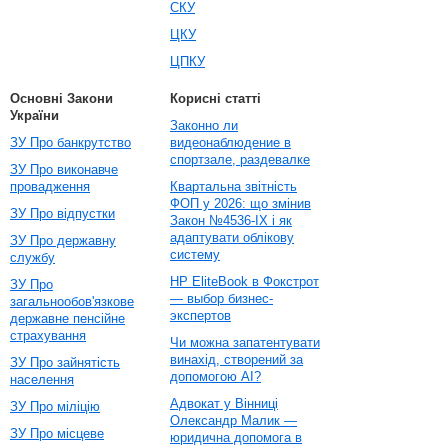
СКУ
ЦКУ
ЦПКУ
Основні Закони
Корисні статті
України
Законно ли
ЗУ Про банкрутство
видеонаблюдение в
спортзале, раздевалке
ЗУ Про виконавче
провадження
Квартальна звітність
ФОП у 2026: що змінив
ЗУ Про відпустки
Закон №4536-IX і як
адаптувати облікову
ЗУ Про державну
систему
службу
HP EliteBook в Фокстрот
ЗУ Про
— выбор бизнес-
загальнообов'язкове
экспертов
державне пенсійне
страхування
Чи можна запатентувати
винахід, створений за
ЗУ Про зайнятість
допомогою AI?
населення
Адвокат у Вінниці
ЗУ Про міліцію
Олександр Малик —
ЗУ Про місцеве
юридична допомога в