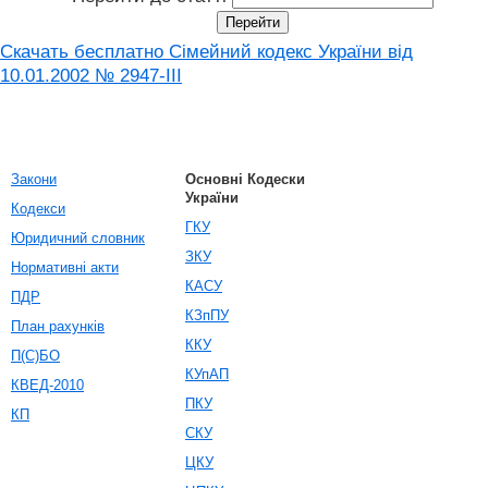
Скачать бесплатно Сімейний кодекс України від
10.01.2002 № 2947-III
Закони
Основні Кодески
України
Кодекси
ГКУ
Юридичний словник
ЗКУ
Нормативні акти
КАСУ
ПДР
КЗпПУ
План рахунків
ККУ
П(С)БО
КУпАП
КВЕД-2010
ПКУ
КП
СКУ
ЦКУ