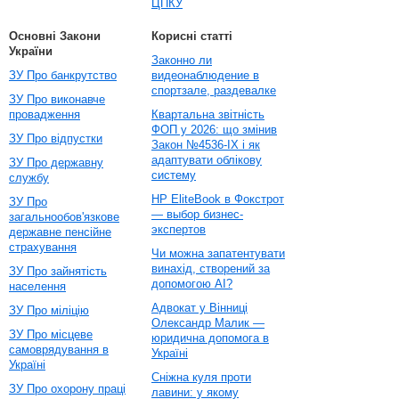
ЦПКУ
Основні Закони
Корисні статті
України
Законно ли
ЗУ Про банкрутство
видеонаблюдение в
спортзале, раздевалке
ЗУ Про виконавче
провадження
Квартальна звітність
ФОП у 2026: що змінив
ЗУ Про відпустки
Закон №4536-IX і як
адаптувати облікову
ЗУ Про державну
систему
службу
HP EliteBook в Фокстрот
ЗУ Про
— выбор бизнес-
загальнообов'язкове
экспертов
державне пенсійне
страхування
Чи можна запатентувати
винахід, створений за
ЗУ Про зайнятість
допомогою AI?
населення
Адвокат у Вінниці
ЗУ Про міліцію
Олександр Малик —
ЗУ Про місцеве
юридична допомога в
самоврядування в
Україні
Україні
Сніжна куля проти
ЗУ Про охорону праці
лавини: у якому