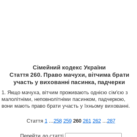
Сімейний кодекс України
Стаття 260. Право мачухи, вітчима брати
участь у вихованні пасинка, падчерки
1. Якщо мачуха, вітчим проживають однією сім'єю з
малолітніми, неповнолітніми пасинком, падчеркою,
вони мають право брати участь у їхньому вихованні.
Стаття
1
...
258
259
260
261
262
...
287
Перейти до статті