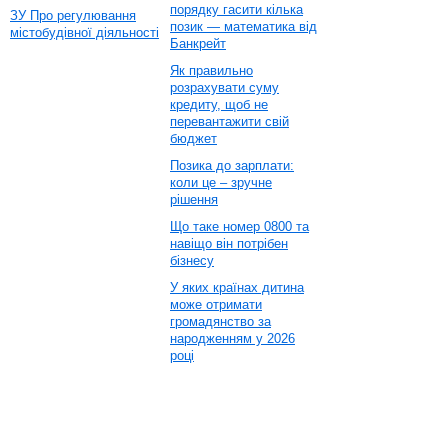
порядку гасити кілька
ЗУ Про регулювання
позик — математика від
містобудівної діяльності
Банкрейт
Як правильно
розрахувати суму
кредиту, щоб не
перевантажити свій
бюджет
Позика до зарплати:
коли це – зручне
рішення
Що таке номер 0800 та
навіщо він потрібен
бізнесу
У яких країнах дитина
може отримати
громадянство за
народженням у 2026
році