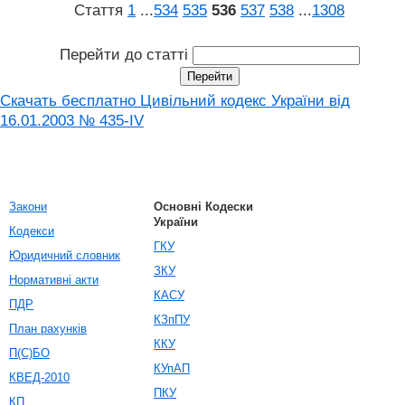
Стаття
1
...
534
535
536
537
538
...
1308
Перейти до статті
Скачать бесплатно Цивільний кодекс України від
16.01.2003 № 435-IV
Закони
Основні Кодески
України
Кодекси
ГКУ
Юридичний словник
ЗКУ
Нормативні акти
КАСУ
ПДР
КЗпПУ
План рахунків
ККУ
П(С)БО
КУпАП
КВЕД-2010
ПКУ
КП