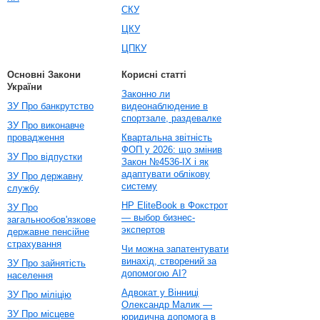
СКУ
ЦКУ
ЦПКУ
Основні Закони
Корисні статті
України
Законно ли
ЗУ Про банкрутство
видеонаблюдение в
спортзале, раздевалке
ЗУ Про виконавче
провадження
Квартальна звітність
ФОП у 2026: що змінив
ЗУ Про відпустки
Закон №4536-IX і як
адаптувати облікову
ЗУ Про державну
систему
службу
HP EliteBook в Фокстрот
ЗУ Про
— выбор бизнес-
загальнообов'язкове
экспертов
державне пенсійне
страхування
Чи можна запатентувати
винахід, створений за
ЗУ Про зайнятість
допомогою AI?
населення
Адвокат у Вінниці
ЗУ Про міліцію
Олександр Малик —
ЗУ Про місцеве
юридична допомога в