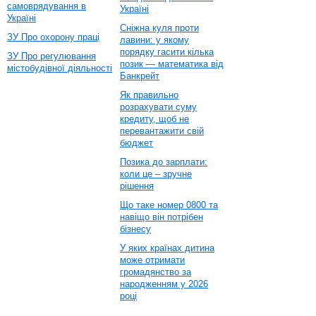
самоврядування в
Україні
Україні
Сніжна куля проти
ЗУ Про охорону праці
лавини: у якому
порядку гасити кілька
ЗУ Про регулювання
позик — математика від
містобудівної діяльності
Банкрейт
Як правильно
розрахувати суму
кредиту, щоб не
перевантажити свій
бюджет
Позика до зарплати:
коли це – зручне
рішення
Що таке номер 0800 та
навіщо він потрібен
бізнесу
У яких країнах дитина
може отримати
громадянство за
народженням у 2026
році