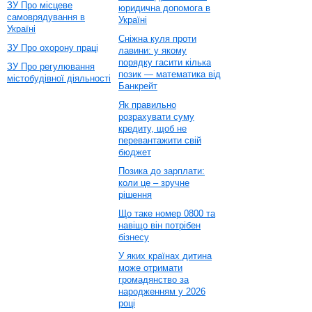
ЗУ Про місцеве
юридична допомога в
самоврядування в
Україні
Україні
Сніжна куля проти
ЗУ Про охорону праці
лавини: у якому
порядку гасити кілька
ЗУ Про регулювання
позик — математика від
містобудівної діяльності
Банкрейт
Як правильно
розрахувати суму
кредиту, щоб не
перевантажити свій
бюджет
Позика до зарплати:
коли це – зручне
рішення
Що таке номер 0800 та
навіщо він потрібен
бізнесу
У яких країнах дитина
може отримати
громадянство за
народженням у 2026
році