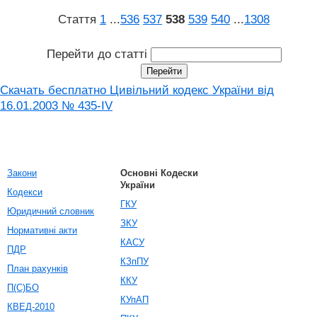
Стаття
1
...
536
537
538
539
540
...
1308
Перейти до статті
Скачать бесплатно Цивільний кодекс України від
16.01.2003 № 435-IV
Закони
Основні Кодески
України
Кодекси
ГКУ
Юридичний словник
ЗКУ
Нормативні акти
КАСУ
ПДР
КЗпПУ
План рахунків
ККУ
П(С)БО
КУпАП
КВЕД-2010