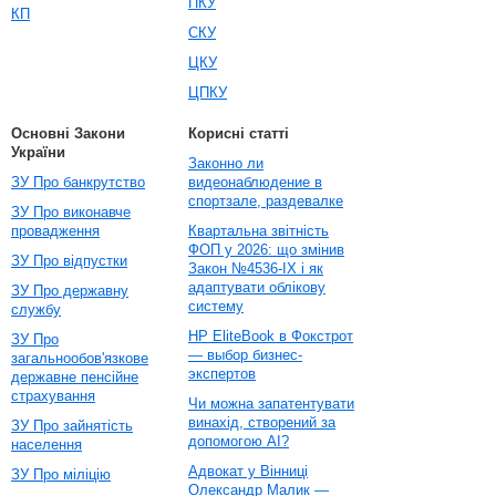
ПКУ
КП
СКУ
ЦКУ
ЦПКУ
Основні Закони
Корисні статті
України
Законно ли
ЗУ Про банкрутство
видеонаблюдение в
спортзале, раздевалке
ЗУ Про виконавче
провадження
Квартальна звітність
ФОП у 2026: що змінив
ЗУ Про відпустки
Закон №4536-IX і як
адаптувати облікову
ЗУ Про державну
систему
службу
HP EliteBook в Фокстрот
ЗУ Про
— выбор бизнес-
загальнообов'язкове
экспертов
державне пенсійне
страхування
Чи можна запатентувати
винахід, створений за
ЗУ Про зайнятість
допомогою AI?
населення
Адвокат у Вінниці
ЗУ Про міліцію
Олександр Малик —