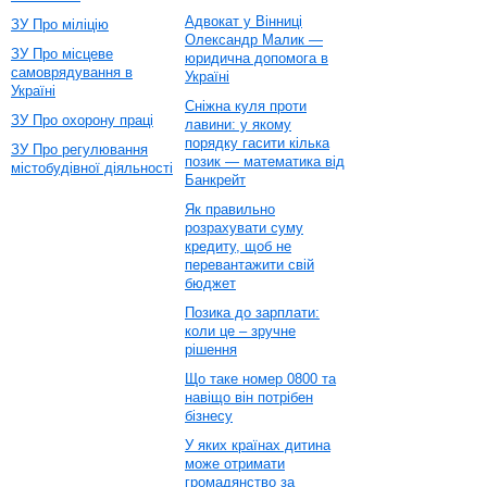
Адвокат у Вінниці
ЗУ Про міліцію
Олександр Малик —
ЗУ Про місцеве
юридична допомога в
самоврядування в
Україні
Україні
Сніжна куля проти
ЗУ Про охорону праці
лавини: у якому
порядку гасити кілька
ЗУ Про регулювання
позик — математика від
містобудівної діяльності
Банкрейт
Як правильно
розрахувати суму
кредиту, щоб не
перевантажити свій
бюджет
Позика до зарплати:
коли це – зручне
рішення
Що таке номер 0800 та
навіщо він потрібен
бізнесу
У яких країнах дитина
може отримати
громадянство за