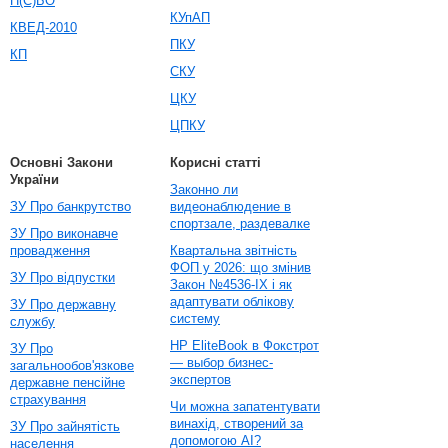
П(С)БО
КУпАП
КВЕД-2010
ПКУ
КП
СКУ
ЦКУ
ЦПКУ
Основні Закони
Корисні статті
України
Законно ли
ЗУ Про банкрутство
видеонаблюдение в
спортзале, раздевалке
ЗУ Про виконавче
провадження
Квартальна звітність
ФОП у 2026: що змінив
ЗУ Про відпустки
Закон №4536-IX і як
адаптувати облікову
ЗУ Про державну
систему
службу
HP EliteBook в Фокстрот
ЗУ Про
— выбор бизнес-
загальнообов'язкове
экспертов
державне пенсійне
страхування
Чи можна запатентувати
винахід, створений за
ЗУ Про зайнятість
допомогою AI?
населення