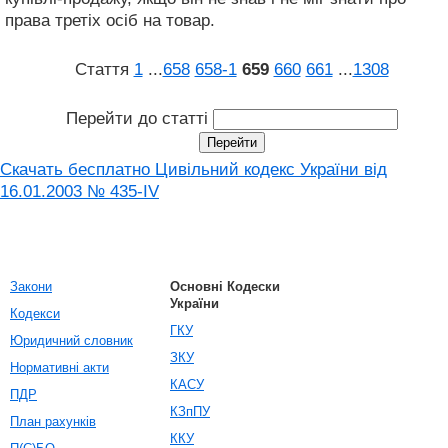
права третіх осіб на товар.
Стаття
1
...
658
658‑1
659
660
661
...
1308
Перейти до статті
Скачать бесплатно Цивільний кодекс України від
16.01.2003 № 435-IV
Закони
Основні Кодески
України
Кодекси
ГКУ
Юридичний словник
ЗКУ
Нормативні акти
КАСУ
ПДР
КЗпПУ
План рахунків
ККУ