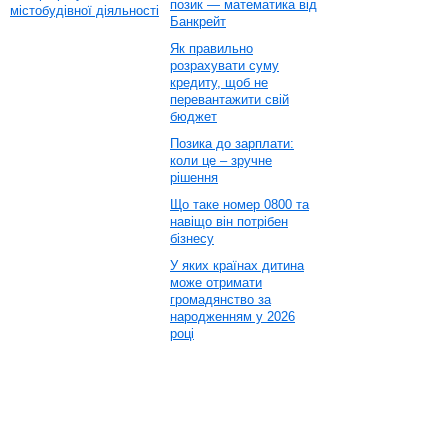
позик — математика від
містобудівної діяльності
Банкрейт
Як правильно
розрахувати суму
кредиту, щоб не
перевантажити свій
бюджет
Позика до зарплати:
коли це – зручне
рішення
Що таке номер 0800 та
навіщо він потрібен
бізнесу
У яких країнах дитина
може отримати
громадянство за
народженням у 2026
році