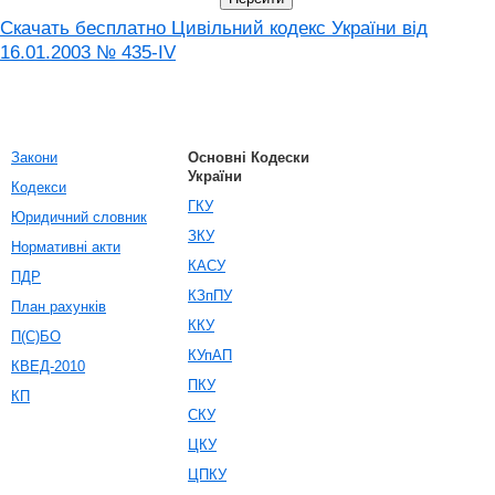
Скачать бесплатно Цивільний кодекс України від
16.01.2003 № 435-IV
Закони
Основні Кодески
України
Кодекси
ГКУ
Юридичний словник
ЗКУ
Нормативні акти
КАСУ
ПДР
КЗпПУ
План рахунків
ККУ
П(С)БО
КУпАП
КВЕД-2010
ПКУ
КП
СКУ
ЦКУ
ЦПКУ