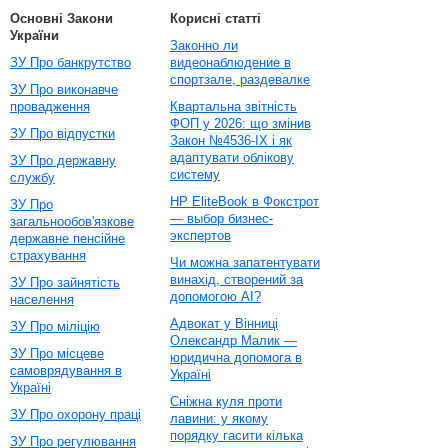
Основні Закони
Корисні статті
України
Законно ли
ЗУ Про банкрутство
видеонаблюдение в
спортзале, раздевалке
ЗУ Про виконавче
провадження
Квартальна звітність
ФОП у 2026: що змінив
ЗУ Про відпустки
Закон №4536-IX і як
адаптувати облікову
ЗУ Про державну
систему
службу
HP EliteBook в Фокстрот
ЗУ Про
— выбор бизнес-
загальнообов'язкове
экспертов
державне пенсійне
страхування
Чи можна запатентувати
винахід, створений за
ЗУ Про зайнятість
допомогою AI?
населення
Адвокат у Вінниці
ЗУ Про міліцію
Олександр Малик —
ЗУ Про місцеве
юридична допомога в
самоврядування в
Україні
Україні
Сніжна куля проти
ЗУ Про охорону праці
лавини: у якому
порядку гасити кілька
ЗУ Про регулювання