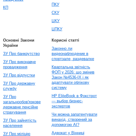
ПКУ
КП
СКУ
ЦКУ
ЦПКУ
Основні Закони
Корисні статті
України
Законно ли
ЗУ Про банкрутство
видеонаблюдение в
спортзале, раздевалке
ЗУ Про виконавче
провадження
Квартальна звітність
ФОП у 2026: що змінив
ЗУ Про відпустки
Закон №4536-IX і як
адаптувати облікову
ЗУ Про державну
систему
службу
HP EliteBook в Фокстрот
ЗУ Про
— выбор бизнес-
загальнообов'язкове
экспертов
державне пенсійне
страхування
Чи можна запатентувати
винахід, створений за
ЗУ Про зайнятість
допомогою AI?
населення
Адвокат у Вінниці
ЗУ Про міліцію