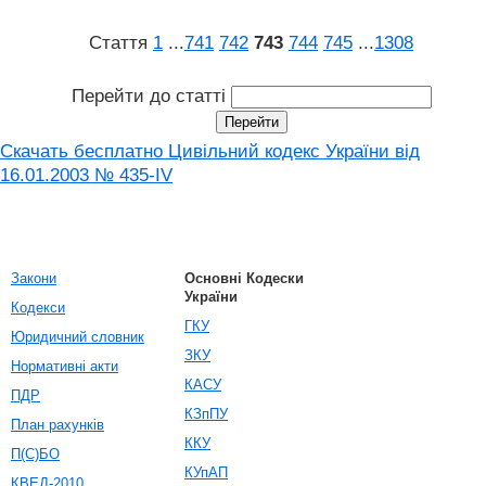
Стаття
1
...
741
742
743
744
745
...
1308
Перейти до статті
Скачать бесплатно Цивільний кодекс України від
16.01.2003 № 435-IV
Закони
Основні Кодески
України
Кодекси
ГКУ
Юридичний словник
ЗКУ
Нормативні акти
КАСУ
ПДР
КЗпПУ
План рахунків
ККУ
П(С)БО
КУпАП
КВЕД-2010