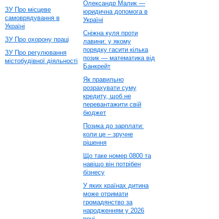
Олександр Малик —
ЗУ Про місцеве
юридична допомога в
самоврядування в
Україні
Україні
Сніжна куля проти
ЗУ Про охорону праці
лавини: у якому
порядку гасити кілька
ЗУ Про регулювання
позик — математика від
містобудівної діяльності
Банкрейт
Як правильно
розрахувати суму
кредиту, щоб не
перевантажити свій
бюджет
Позика до зарплати:
коли це – зручне
рішення
Що таке номер 0800 та
навіщо він потрібен
бізнесу
У яких країнах дитина
може отримати
громадянство за
народженням у 2026
році