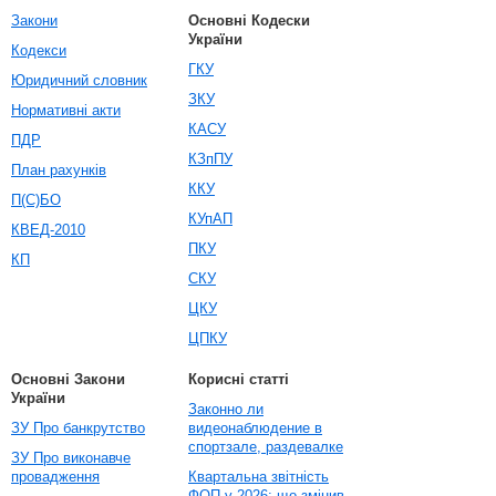
Закони
Основні Кодески
України
Кодекси
ГКУ
Юридичний словник
ЗКУ
Нормативні акти
КАСУ
ПДР
КЗпПУ
План рахунків
ККУ
П(С)БО
КУпАП
КВЕД-2010
ПКУ
КП
СКУ
ЦКУ
ЦПКУ
Основні Закони
Корисні статті
України
Законно ли
ЗУ Про банкрутство
видеонаблюдение в
спортзале, раздевалке
ЗУ Про виконавче
провадження
Квартальна звітність
ФОП у 2026: що змінив