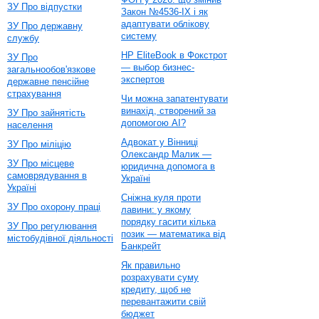
ЗУ Про відпустки
Закон №4536-IX і як
адаптувати облікову
ЗУ Про державну
систему
службу
HP EliteBook в Фокстрот
ЗУ Про
— выбор бизнес-
загальнообов'язкове
экспертов
державне пенсійне
страхування
Чи можна запатентувати
винахід, створений за
ЗУ Про зайнятість
допомогою AI?
населення
Адвокат у Вінниці
ЗУ Про міліцію
Олександр Малик —
ЗУ Про місцеве
юридична допомога в
самоврядування в
Україні
Україні
Сніжна куля проти
ЗУ Про охорону праці
лавини: у якому
порядку гасити кілька
ЗУ Про регулювання
позик — математика від
містобудівної діяльності
Банкрейт
Як правильно
розрахувати суму
кредиту, щоб не
перевантажити свій
бюджет