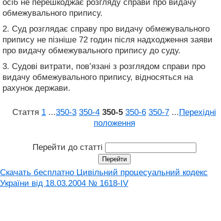
осіб не перешкоджає розгляду справи про видачу
обмежувального припису.
2. Суд розглядає справу про видачу обмежувального
припису не пізніше 72 годин після надходження заяви
про видачу обмежувального припису до суду.
3. Судові витрати, пов’язані з розглядом справи про
видачу обмежувального припису, відносяться на
рахунок держави.
Стаття
1
...
350‑3
350‑4
350‑5
350‑6
350‑7
...
Перехідні
положення
Перейти до статті
Скачать бесплатно Цивільний процесуальний кодекс
України від 18.03.2004 № 1618-IV