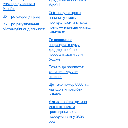
юридична допомога в
самоврядування в
Україні
Україні
Сніжна куля проти
ЗУ Про охорону праці
лавини: у якому
порядку гасити кілька
ЗУ Про регулювання
позик — математика від
містобудівної діяльності
Банкрейт
Як правильно
розрахувати суму
кредиту, щоб не
перевантажити свій
бюджет
Позика до зарплати:
коли це – зручне
рішення
Що таке номер 0800 та
навіщо він потрібен
бізнесу
У яких країнах дитина
може отримати
громадянство за
народженням у 2026
році