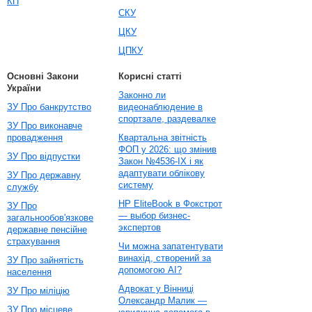
КП
СКУ
ЦКУ
ЦПКУ
Основні Закони
Корисні статті
України
Законно ли
ЗУ Про банкрутство
видеонаблюдение в
спортзале, раздевалке
ЗУ Про виконавче
провадження
Квартальна звітність
ФОП у 2026: що змінив
ЗУ Про відпустки
Закон №4536-IX і як
адаптувати облікову
ЗУ Про державну
систему
службу
HP EliteBook в Фокстрот
ЗУ Про
— выбор бизнес-
загальнообов'язкове
экспертов
державне пенсійне
страхування
Чи можна запатентувати
винахід, створений за
ЗУ Про зайнятість
допомогою AI?
населення
Адвокат у Вінниці
ЗУ Про міліцію
Олександр Малик —
ЗУ Про місцеве