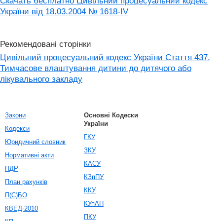
Скачать бесплатно Цивільний процесуальний кодекс
України від 18.03.2004 № 1618-IV
Рекомендовані сторінки
Цивільний процесуальний кодекс України Стаття 437.
Тимчасове влаштування дитини до дитячого або
лікувального закладу
Закони
Основні Кодески
України
Кодекси
ГКУ
Юридичний словник
ЗКУ
Нормативні акти
КАСУ
ПДР
КЗпПУ
План рахунків
ККУ
П(С)БО
КУпАП
КВЕД-2010
ПКУ