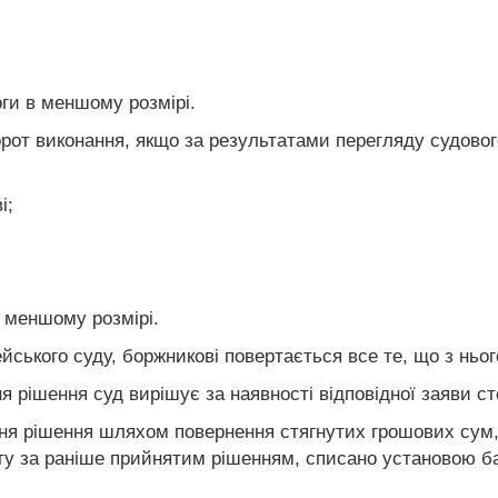
оги в меншому розмірі.
орот виконання, якщо за результатами перегляду судов
і;
в меншому розмірі.
йського суду, боржникові повертається все те, що з ньог
я рішення суд вирішує за наявності відповідної заяви ст
ння рішення шляхом повернення стягнутих грошових сум,
уту за раніше прийнятим рішенням, списано установою 