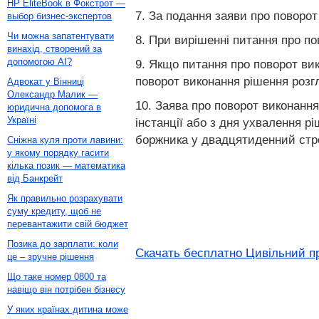
HP EliteBook в Фокстрот —
7. За подання заяви про поворот
выбор бизнес-экспертов
Чи можна запатентувати
8. При вирішенні питання про п
винахід, створений за
допомогою AI?
9. Якщо питання про поворот вик
поворот виконання рішення розгл
Адвокат у Вінниці
Олександр Малик —
10. Заява про поворот виконання
юридична допомога в
Україні
інстанції або з дня ухвалення р
боржника у двадцятиденний строк
Сніжна куля проти лавини:
у якому порядку гасити
кілька позик — математика
від Банкрейт
Як правильно розрахувати
суму кредиту, щоб не
перевантажити свій бюджет
Позика до зарплати: коли
Скачать бесплатно Цивільний пр
це – зручне рішення
Що таке номер 0800 та
навіщо він потрібен бізнесу
У яких країнах дитина може