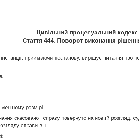
Цивільний процесуальний кодекс 
Стаття 444. Поворот виконання рішенн
ї інстанції, приймаючи постанову, вирішує питання про
і;
в меншому розмірі.
онання скасовано і справу повернуто на новий розгляд, 
розгляду справи він:
і;