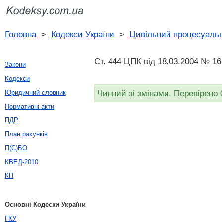
Головна
>
Кодекси України
>
Цивільний процесуальн
Ст. 444 ЦПК від 18.03.2004 № 16
Закони
Кодекси
Чинний зі змінами. Перевірено 
Юридичний словник
Нормативні акти
ПДР
План рахунків
П(С)БО
КВЕД-2010
КП
Основні Кодески України
ГКУ