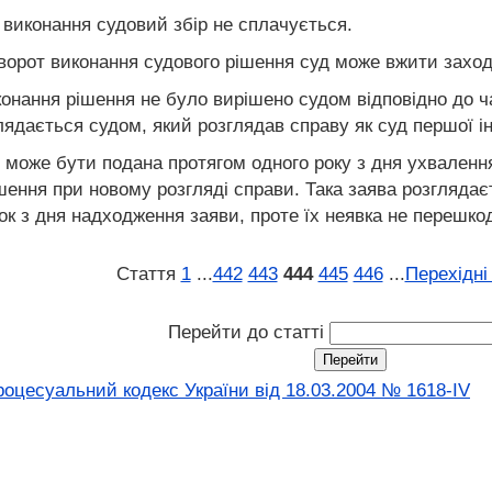
 виконання судовий збір не сплачується.
оворот виконання судового рішення суд може вжити заход
онання рішення не було вирішено судом відповідно до час
ядається судом, який розглядав справу як суд першої ін
 може бути подана протягом одного року з дня ухвалення
ішення при новому розгляді справи. Така заява розгляда
 з дня надходження заяви, проте їх неявка не перешкод
Стаття
1
...
442
443
444
445
446
...
Перехідні
Перейти до статті
оцесуальний кодекс України від 18.03.2004 № 1618-IV