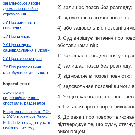
загальнообов'язкове
2) залишає позов без розгляду;
державне пенсійне
страхування
3) відмовляє в позові повністю;
ЗУ Про зайнятість
4) або задовольняє позовні вим
населення
ЗУ Про міліцію
3. Суд вирішує питання про пов
обставинами він:
ЗУ Про місцеве
самоврядування в Україні
1) закриває провадження у справ
ЗУ Про охорону праці
2) залишає позов без розгляду;
ЗУ Про регулювання
містобудівної діяльності
3) відмовляє в позові повністю;
Корисні статті
4) задовольняє позовні вимоги 
Законно ли
4. Якщо скасовано рішення трете
видеонаблюдение в
спортзале, раздевалке
5. Питання про поворот виконанн
Квартальна звітність ФОП
6. До заяви про поворот викона
у 2026: що змінив Закон
№4536-IX і як адаптувати
підтверджує те, що суму, стягн
облікову систему
виконавцем.