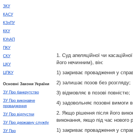
ЗКУ
КАСУ
КЗпПУ
ККУ
КУпАП
ПКУ
1. Суд апеляційної чи касаційно
СКУ
його нечинним), він:
ЦКУ
1) закриває провадження у справ
ЦПКУ
2) залишає позов без розгляду;
Основні Закони України
3) відмовляє в позові повністю;
ЗУ Про банкрутство
ЗУ Про виконавче
4) задовольняє позовні вимоги 
провадження
2. Якщо рішення після його вик
ЗУ Про відпустки
виконання, якщо під час нового 
ЗУ Про державну службу
1) закриває провадження у справ
ЗУ Про