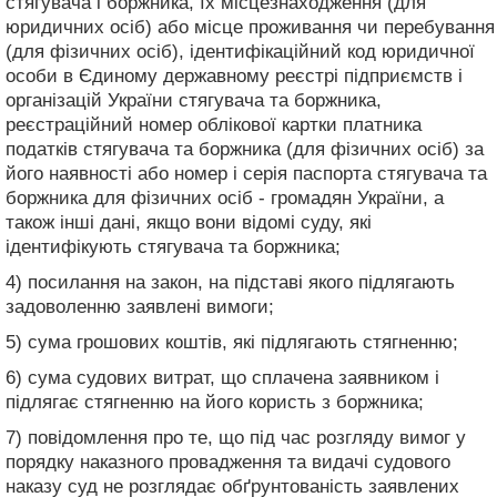
стягувача і боржника, їх місцезнаходження (для
юридичних осіб) або місце проживання чи перебування
(для фізичних осіб), ідентифікаційний код юридичної
особи в Єдиному державному реєстрі підприємств і
організацій України стягувача та боржника,
реєстраційний номер облікової картки платника
податків стягувача та боржника (для фізичних осіб) за
його наявності або номер і серія паспорта стягувача та
боржника для фізичних осіб - громадян України, а
також інші дані, якщо вони відомі суду, які
ідентифікують стягувача та боржника;
4) посилання на закон, на підставі якого підлягають
задоволенню заявлені вимоги;
5) сума грошових коштів, які підлягають стягненню;
6) сума судових витрат, що сплачена заявником і
підлягає стягненню на його користь з боржника;
7) повідомлення про те, що під час розгляду вимог у
порядку наказного провадження та видачі судового
наказу суд не розглядає обґрунтованість заявлених