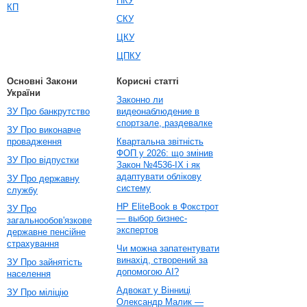
ПКУ
КП
СКУ
ЦКУ
ЦПКУ
Основні Закони
Корисні статті
України
Законно ли
ЗУ Про банкрутство
видеонаблюдение в
спортзале, раздевалке
ЗУ Про виконавче
провадження
Квартальна звітність
ФОП у 2026: що змінив
ЗУ Про відпустки
Закон №4536-IX і як
адаптувати облікову
ЗУ Про державну
систему
службу
HP EliteBook в Фокстрот
ЗУ Про
— выбор бизнес-
загальнообов'язкове
экспертов
державне пенсійне
страхування
Чи можна запатентувати
винахід, створений за
ЗУ Про зайнятість
допомогою AI?
населення
Адвокат у Вінниці
ЗУ Про міліцію
Олександр Малик —