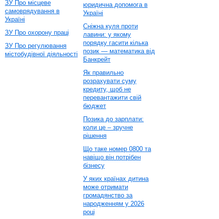
ЗУ Про місцеве
юридична допомога в
самоврядування в
Україні
Україні
Сніжна куля проти
ЗУ Про охорону праці
лавини: у якому
порядку гасити кілька
ЗУ Про регулювання
позик — математика від
містобудівної діяльності
Банкрейт
Як правильно
розрахувати суму
кредиту, щоб не
перевантажити свій
бюджет
Позика до зарплати:
коли це – зручне
рішення
Що таке номер 0800 та
навіщо він потрібен
бізнесу
У яких країнах дитина
може отримати
громадянство за
народженням у 2026
році