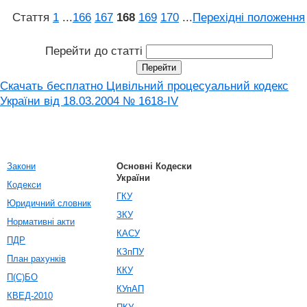
Стаття
1
...
166
167
168
169
170
...
Перехідні положення
Перейти до статті
Скачать бесплатно Цивільний процесуальний кодекс
України від 18.03.2004 № 1618-IV
Закони
Основні Кодески
України
Кодекси
ГКУ
Юридичний словник
ЗКУ
Нормативні акти
КАСУ
ПДР
КЗпПУ
План рахунків
ККУ
П(С)БО
КУпАП
КВЕД-2010