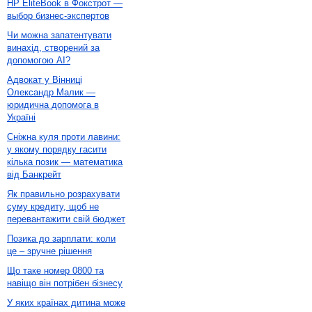
HP EliteBook в Фокстрот —
выбор бизнес-экспертов
Чи можна запатентувати
винахід, створений за
допомогою AI?
Адвокат у Вінниці
Олександр Малик —
юридична допомога в
Україні
Сніжна куля проти лавини:
у якому порядку гасити
кілька позик — математика
від Банкрейт
Як правильно розрахувати
суму кредиту, щоб не
перевантажити свій бюджет
Позика до зарплати: коли
це – зручне рішення
Що таке номер 0800 та
навіщо він потрібен бізнесу
У яких країнах дитина може