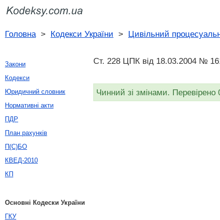
Головна
>
Кодекси України
>
Цивільний процесуальн
Ст. 228 ЦПК від 18.03.2004 № 16
Закони
Кодекси
Чинний зі змінами. Перевірено 
Юридичний словник
Нормативні акти
ПДР
План рахунків
П(С)БО
КВЕД-2010
КП
Основні Кодески України
ГКУ