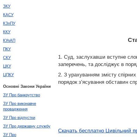
ЗКУ
КАСУ
КЗпПУ
ККУ
Ст
КУпАП
ПКУ
1. Суд, заслухавши вступне слов
СКУ
заперечень, та досліджує в поря
ЦКУ
2. З урахуванням змісту спірних
ЦПКУ
порядок з’ясування обставин спр
Основні Закони України
ЗУ Про банкрутство
ЗУ Про виконавче
провадження
ЗУ Про відпустки
ЗУ Про державну службу
Скачать бесплатно Цивільний пр
ЗУ Про