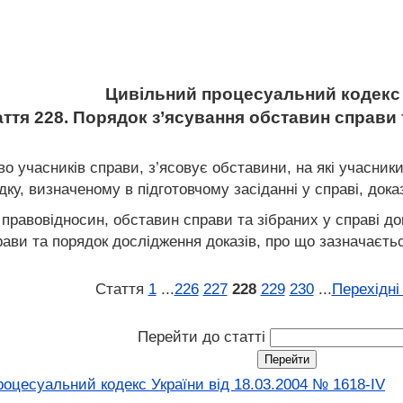
Цивільний процесуальний кодекс 
аття 228. Порядок з’ясування обставин справи 
о учасників справи, з’ясовує обставини, на які учасники
дку, визначеному в підготовчому засіданні у справі, док
 правовідносин, обставин справи та зібраних у справі до
ави та порядок дослідження доказів, про що зазначаєтьс
Стаття
1
...
226
227
228
229
230
...
Перехідні
Перейти до статті
оцесуальний кодекс України від 18.03.2004 № 1618-IV