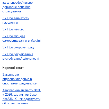
загальнообов'язкове
державне пенсійне
страхування
ЗУ Про зайнятість
населення
ЗУ Про міліцію
ЗУ Про місцеве
самоврядування в Україні
ЗУ Про охорону праці
ЗУ Про регулювання
містобудівної діяльності
Корисні статті
Законно ли
видеонаблюдение в
спортзале, раздевалке
Квартальна звітність ФОП
у 2026: що змінив Закон
№4536-IX і як адаптувати
облікову систему