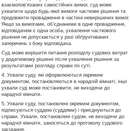
взаємопов’язаних самостійних вимог, суд може
ухвалити щодо будь-якої вимоги часткове рішення та
продовжити провадження в частині невирішених вимог.
Якщо за вимогами, об’єднаними в одне провадження,
відповідачем є одна особа, ухвалення часткового
рішення не допускається у разі обґрунтованих
заперечень з боку відповідача.
Суд може вирішити питання розподілу судових витрат
у додатковому рішенні після ухвалення рішення за
результатами розгляду справи по суті.
4. Ухвали суду, які оформлюються окремим
документом, постановляються в нарадчій кімнаті, інші
ухвали суд може постановити, не виходячи до
нарадчої кімнати.
5. Ухвали суду, постановлені окремим документом,
підписуються суддею (суддями) і приєднуються до
справи. Ухвали, постановлені судом, не виходячи до
нарадчої кімнати, заносяться до протоколу судового
засідання.