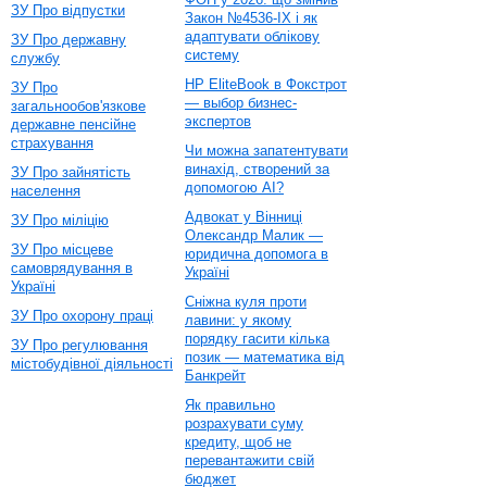
ЗУ Про відпустки
Закон №4536-IX і як
адаптувати облікову
ЗУ Про державну
систему
службу
HP EliteBook в Фокстрот
ЗУ Про
— выбор бизнес-
загальнообов'язкове
экспертов
державне пенсійне
страхування
Чи можна запатентувати
винахід, створений за
ЗУ Про зайнятість
допомогою AI?
населення
Адвокат у Вінниці
ЗУ Про міліцію
Олександр Малик —
ЗУ Про місцеве
юридична допомога в
самоврядування в
Україні
Україні
Сніжна куля проти
ЗУ Про охорону праці
лавини: у якому
порядку гасити кілька
ЗУ Про регулювання
позик — математика від
містобудівної діяльності
Банкрейт
Як правильно
розрахувати суму
кредиту, щоб не
перевантажити свій
бюджет