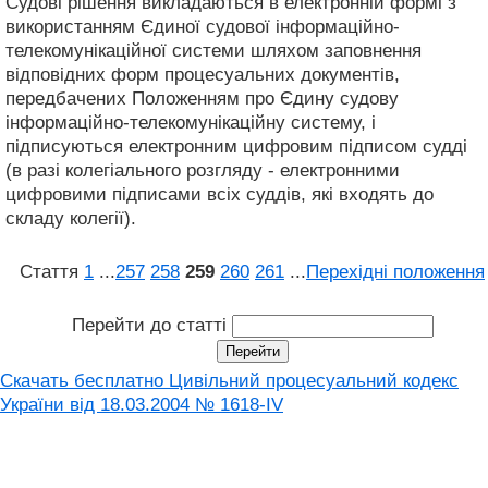
Судові рішення викладаються в електронній формі з
використанням Єдиної судової інформаційно-
телекомунікаційної системи шляхом заповнення
відповідних форм процесуальних документів,
передбачених Положенням про Єдину судову
інформаційно-телекомунікаційну систему, і
підписуються електронним цифровим підписом судді
(в разі колегіального розгляду - електронними
цифровими підписами всіх суддів, які входять до
складу колегії).
Стаття
1
...
257
258
259
260
261
...
Перехідні положення
Перейти до статті
Скачать бесплатно Цивільний процесуальний кодекс
України від 18.03.2004 № 1618-IV