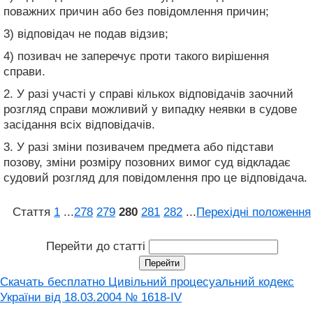
поважних причин або без повідомлення причин;
3) відповідач не подав відзив;
4) позивач не заперечує проти такого вирішення
справи.
2. У разі участі у справі кількох відповідачів заочний
розгляд справи можливий у випадку неявки в судове
засідання всіх відповідачів.
3. У разі зміни позивачем предмета або підстави
позову, зміни розміру позовних вимог суд відкладає
судовий розгляд для повідомлення про це відповідача.
Стаття
1
...
278
279
280
281
282
...
Перехідні положення
Перейти до статті
Скачать бесплатно Цивільний процесуальний кодекс
України від 18.03.2004 № 1618-IV