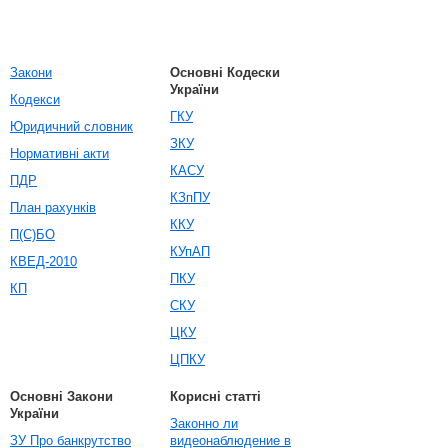
Закони
Основні Кодески
України
Кодекси
ГКУ
Юридичний словник
ЗКУ
Нормативні акти
КАСУ
ПДР
КЗпПУ
План рахунків
ККУ
П(С)БО
КУпАП
КВЕД-2010
ПКУ
КП
СКУ
ЦКУ
ЦПКУ
Основні Закони
Корисні статті
України
Законно ли
ЗУ Про банкрутство
видеонаблюдение в