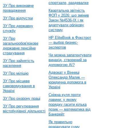
спортзале, раздевалке
ЗУ Про виконавче
провадження
Квартальна звітність
ФОП у 2026: що змінив
ЗУ Про відпустки
Закон №4536-IX і як
адаптувати облікову
ЗУ Про державну
систему
службу
HP EliteBook в Фокстрот
ЗУ Про
— выбор бизнес-
загальнообов'язкове
экспертов
державне пенсійне
страхування
Чи можна запатентувати
винахід, створений за
ЗУ Про зайнятість
допомогою AI?
населення
Адвокат у Вінниці
ЗУ Про міліцію
Олександр Малик —
ЗУ Про місцеве
юридична допомога в
самоврядування в
Україні
Україні
Сніжна куля проти
ЗУ Про охорону праці
лавини: у якому
порядку гасити кілька
ЗУ Про регулювання
позик — математика від
містобудівної діяльності
Банкрейт
Як правильно
розрахувати суму