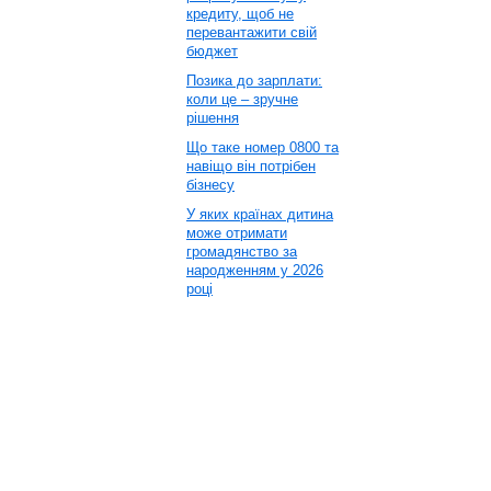
кредиту, щоб не
перевантажити свій
бюджет
Позика до зарплати:
коли це – зручне
рішення
Що таке номер 0800 та
навіщо він потрібен
бізнесу
У яких країнах дитина
може отримати
громадянство за
народженням у 2026
році