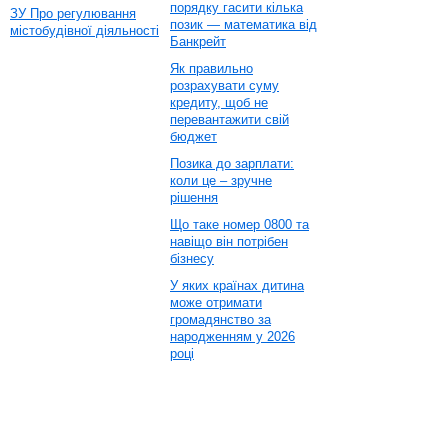
порядку гасити кілька
ЗУ Про регулювання
позик — математика від
містобудівної діяльності
Банкрейт
Як правильно
розрахувати суму
кредиту, щоб не
перевантажити свій
бюджет
Позика до зарплати:
коли це – зручне
рішення
Що таке номер 0800 та
навіщо він потрібен
бізнесу
У яких країнах дитина
може отримати
громадянство за
народженням у 2026
році