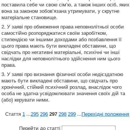
поставила себе чи свою сім’ю, а також інших осіб, яких
вона за законом зобов’язана утримувати, у скрутне
матеріальне становище.
2. У заяві про обмеження права неповнолітньої особи
самостійно розпоряджатися своїм заробітком,
стипендією чи іншими доходами або позбавлення її
цього права мають бути викладені обставини, що
свідчать про негативні матеріальні, психічні чи інші
наслідки для неповнолітнього здійснення ним цього
права.
3. У заяві про визнання фізичної особи недієздатною
мають бути викладені обставини, що свідчать про
хронічний, стійкий психічний розлад, внаслідок чого
особа не здатна усвідомлювати значення своїх дій та
(або) керувати ними.
Стаття
1
...
295
296
297
298
299
...
Перехідні положення
Перейти до статті