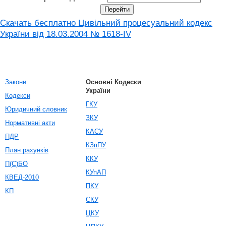
Скачать бесплатно Цивільний процесуальний кодекс
України від 18.03.2004 № 1618-IV
Закони
Основні Кодески
України
Кодекси
ГКУ
Юридичний словник
ЗКУ
Нормативні акти
КАСУ
ПДР
КЗпПУ
План рахунків
ККУ
П(С)БО
КУпАП
КВЕД-2010
ПКУ
КП
СКУ
ЦКУ