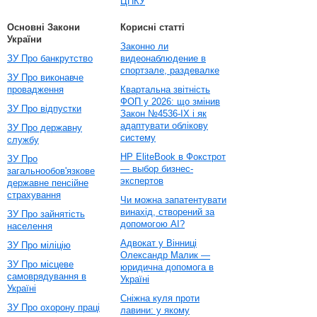
ЦПКУ
Основні Закони
Корисні статті
України
Законно ли
ЗУ Про банкрутство
видеонаблюдение в
спортзале, раздевалке
ЗУ Про виконавче
провадження
Квартальна звітність
ФОП у 2026: що змінив
ЗУ Про відпустки
Закон №4536-IX і як
адаптувати облікову
ЗУ Про державну
систему
службу
HP EliteBook в Фокстрот
ЗУ Про
— выбор бизнес-
загальнообов'язкове
экспертов
державне пенсійне
страхування
Чи можна запатентувати
винахід, створений за
ЗУ Про зайнятість
допомогою AI?
населення
Адвокат у Вінниці
ЗУ Про міліцію
Олександр Малик —
ЗУ Про місцеве
юридична допомога в
самоврядування в
Україні
Україні
Сніжна куля проти
ЗУ Про охорону праці
лавини: у якому