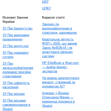
ЦКУ
ЦПКУ
Основні Закони
Корисні статті
України
Законно ли
ЗУ Про банкрутство
видеонаблюдение в
спортзале, раздевалке
ЗУ Про виконавче
провадження
Квартальна звітність
ФОП у 2026: що змінив
ЗУ Про відпустки
Закон №4536-IX і як
адаптувати облікову
ЗУ Про державну
систему
службу
HP EliteBook в Фокстрот
ЗУ Про
— выбор бизнес-
загальнообов'язкове
экспертов
державне пенсійне
страхування
Чи можна запатентувати
винахід, створений за
ЗУ Про зайнятість
допомогою AI?
населення
Адвокат у Вінниці
ЗУ Про міліцію
Олександр Малик —
ЗУ Про місцеве
юридична допомога в
самоврядування в
Україні
Україні