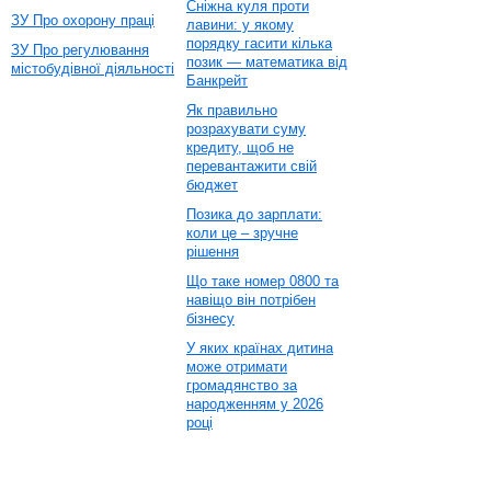
Сніжна куля проти
ЗУ Про охорону праці
лавини: у якому
порядку гасити кілька
ЗУ Про регулювання
позик — математика від
містобудівної діяльності
Банкрейт
Як правильно
розрахувати суму
кредиту, щоб не
перевантажити свій
бюджет
Позика до зарплати:
коли це – зручне
рішення
Що таке номер 0800 та
навіщо він потрібен
бізнесу
У яких країнах дитина
може отримати
громадянство за
народженням у 2026
році