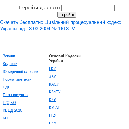
Перейти до статті
Скачать бесплатно Цивільний процесуальний кодекс
України від 18.03.2004 № 1618-IV
Закони
Основні Кодески
України
Кодекси
ГКУ
Юридичний словник
ЗКУ
Нормативні акти
КАСУ
ПДР
КЗпПУ
План рахунків
ККУ
П(С)БО
КУпАП
КВЕД-2010
ПКУ
КП
СКУ