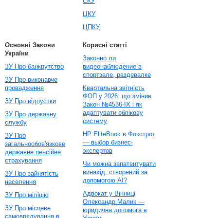
СКУ
ЦКУ
ЦПКУ
Основні Закони
Корисні статті
України
Законно ли
ЗУ Про банкрутство
видеонаблюдение в
спортзале, раздевалке
ЗУ Про виконавче
провадження
Квартальна звітність
ФОП у 2026: що змінив
ЗУ Про відпустки
Закон №4536-IX і як
адаптувати облікову
ЗУ Про державну
систему
службу
HP EliteBook в Фокстрот
ЗУ Про
— выбор бизнес-
загальнообов'язкове
экспертов
державне пенсійне
страхування
Чи можна запатентувати
винахід, створений за
ЗУ Про зайнятість
допомогою AI?
населення
Адвокат у Вінниці
ЗУ Про міліцію
Олександр Малик —
ЗУ Про місцеве
юридична допомога в
самоврядування в