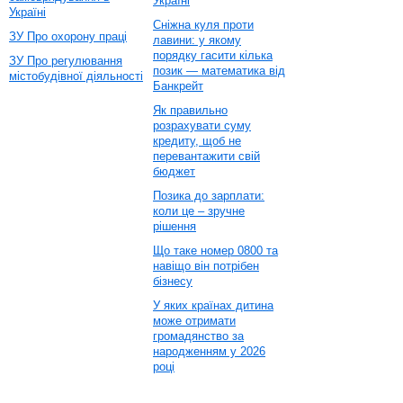
Україні
Україні
Сніжна куля проти
ЗУ Про охорону праці
лавини: у якому
порядку гасити кілька
ЗУ Про регулювання
позик — математика від
містобудівної діяльності
Банкрейт
Як правильно
розрахувати суму
кредиту, щоб не
перевантажити свій
бюджет
Позика до зарплати:
коли це – зручне
рішення
Що таке номер 0800 та
навіщо він потрібен
бізнесу
У яких країнах дитина
може отримати
громадянство за
народженням у 2026
році