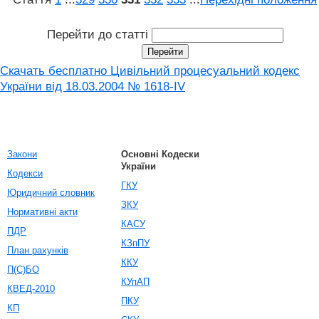
Перейти до статті
Скачать бесплатно Цивільний процесуальний кодекс
України від 18.03.2004 № 1618-IV
Закони
Основні Кодески
України
Кодекси
ГКУ
Юридичний словник
ЗКУ
Нормативні акти
КАСУ
ПДР
КЗпПУ
План рахунків
ККУ
П(С)БО
КУпАП
КВЕД-2010
ПКУ
КП