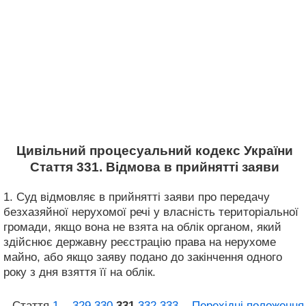
Цивільний процесуальний кодекс України
Стаття 331. Відмова в прийнятті заяви
1. Суд відмовляє в прийнятті заяви про передачу
безхазяйної нерухомої речі у власність територіальної
громади, якщо вона не взята на облік органом, який
здійснює державну реєстрацію права на нерухоме
майно, або якщо заяву подано до закінчення одного
року з дня взяття її на облік.
Стаття
1
...
329
330
331
332
333
...
Перехідні положення