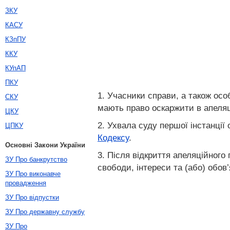
ЗКУ
КАСУ
КЗпПУ
ККУ
КУпАП
ПКУ
1. Учасники справи, а також особ
СКУ
мають право оскаржити в апеляц
ЦКУ
2. Ухвала суду першої інстанці
ЦПКУ
Кодексу
.
Основні Закони України
3. Після відкриття апеляційного
ЗУ Про банкрутство
свободи, інтереси та (або) обов
ЗУ Про виконавче
провадження
ЗУ Про відпустки
ЗУ Про державну службу
ЗУ Про