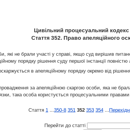
Цивільний процесуальний кодекс 
Стаття 352. Право апеляційного ос
и, які не брали участі у справі, якщо суд вирішив питанн
ійному порядку рішення суду першої інстанції повністю 
ї оскаржується в апеляційному порядку окремо від рішен
 провадження за апеляційною скаргою особи, яка не брала 
’язки, така особа користується процесуальними правами 
Стаття
1
...
350‑8
351
352
353
354
...
Перехідн
Перейти до статті