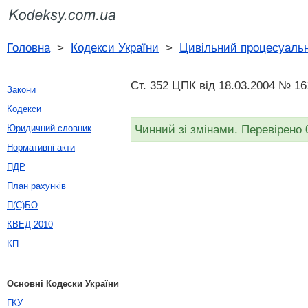
Головна
>
Кодекси України
>
Цивільний процесуальн
Ст. 352 ЦПК від 18.03.2004 № 16
Закони
Кодекси
Чинний зі змінами. Перевірено 
Юридичний словник
Нормативні акти
ПДР
План рахунків
П(С)БО
КВЕД-2010
КП
Основні Кодески України
ГКУ