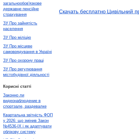
загальнообов'язкове
державне пенсійне
Скачать бесплатно Цивільний пр
страхування
ЗУ Про зайнятість
населення
ЗУ Про міліцію
ЗУ Про місцеве
самоврядування в Україні
ЗУ Про охорону праці
ЗУ Про регулювання
містобудівної діяльності
Корисні статті
Законно ли
видеонаблюдение в
спортзале, раздевалке
Квартальна звітність ФОП
у 2026: що змінив Закон
№4536-IX і як адаптувати
облікову систему