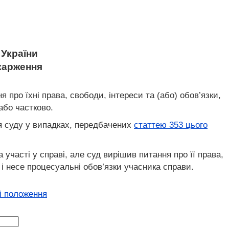
України
карження
я про їхні права, свободи, інтереси та (або) обов’язки,
або частково.
ня суду у випадках, передбачених
статтею 353 цього
участі у справі, але суд вирішив питання про її права,
і несе процесуальні обов’язки учасника справи.
і положення