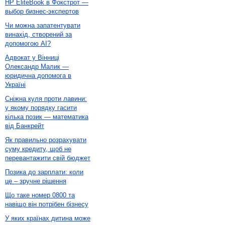
HP EliteBook в Фокстрот —
выбор бизнес-экспертов
Чи можна запатентувати
винахід, створений за
допомогою AI?
Адвокат у Вінниці
Олександр Малик —
юридична допомога в
Україні
Сніжна куля проти лавини:
у якому порядку гасити
кілька позик — математика
від Банкрейт
Як правильно розрахувати
суму кредиту, щоб не
перевантажити свій бюджет
Позика до зарплати: коли
це – зручне рішення
Що таке номер 0800 та
навіщо він потрібен бізнесу
У яких країнах дитина може