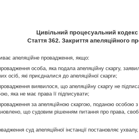
Цивільний процесуальний кодекс 
Стаття 362. Закриття апеляційного п
криває апеляційне провадження, якщо:
 провадження особа, яка подала апеляційну скаргу, заяви
их осіб, які приєдналися до апеляційної скарги;
 провадження виявилося, що апеляційну скаргу не підпис
ою, яка не має права її підписувати;
 провадження за апеляційною скаргою, поданою особою з 
тановлено, що судовим рішенням питання про права, свобо
овадження суд апеляційної інстанції постановляє ухвалу