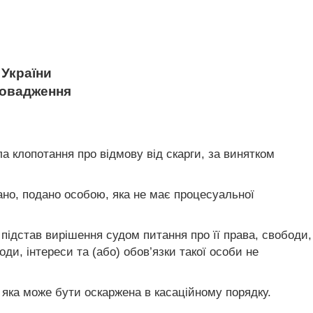
України
ровадження
ла клопотання про відмову від скарги, за винятком
ано, подано особою, яка не має процесуальної
підстав вирішення судом питання про її права, свободи,
ди, інтереси та (або) обов’язки такої особи не
, яка може бути оскаржена в касаційному порядку.