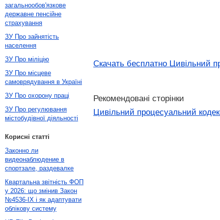
загальнообов'язкове
державне пенсійне
страхування
ЗУ Про зайнятість
населення
ЗУ Про міліцію
Скачать бесплатно Цивільний пр
ЗУ Про місцеве
самоврядування в Україні
ЗУ Про охорону праці
Рекомендовані сторінки
ЗУ Про регулювання
Цивільний процесуальний кодекс
містобудівної діяльності
Корисні статті
Законно ли
видеонаблюдение в
спортзале, раздевалке
Квартальна звітність ФОП
у 2026: що змінив Закон
№4536-IX і як адаптувати
облікову систему