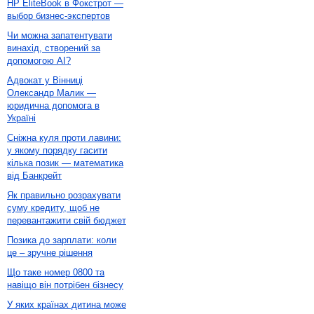
HP EliteBook в Фокстрот —
выбор бизнес-экспертов
Чи можна запатентувати
винахід, створений за
допомогою AI?
Адвокат у Вінниці
Олександр Малик —
юридична допомога в
Україні
Сніжна куля проти лавини:
у якому порядку гасити
кілька позик — математика
від Банкрейт
Як правильно розрахувати
суму кредиту, щоб не
перевантажити свій бюджет
Позика до зарплати: коли
це – зручне рішення
Що таке номер 0800 та
навіщо він потрібен бізнесу
У яких країнах дитина може