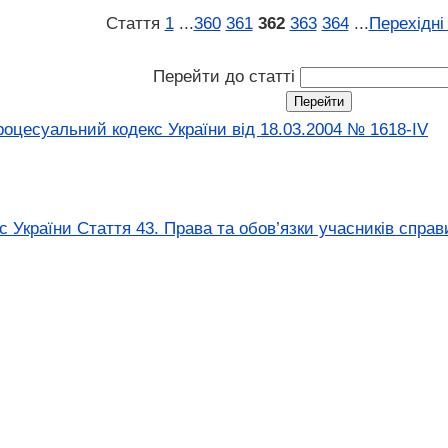
Стаття
1
...
360
361
362
363
364
...
Перехідні
Перейти до статті
оцесуальний кодекс України від 18.03.2004 № 1618-IV
 України Стаття 43. Права та обов’язки учасників справ