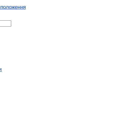
 положення
и