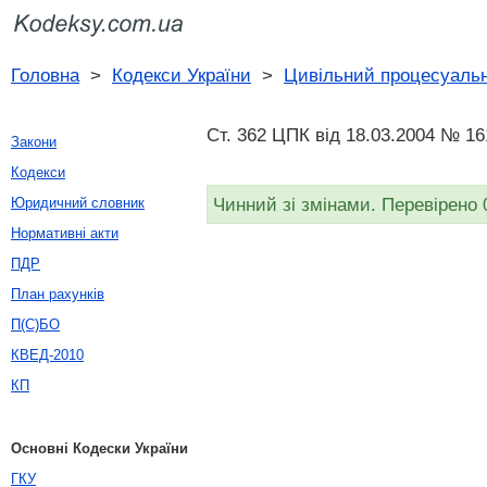
Головна
>
Кодекси України
>
Цивільний процесуальн
Ст. 362 ЦПК від 18.03.2004 № 16
Закони
Кодекси
Чинний зі змінами. Перевірено 
Юридичний словник
Нормативні акти
ПДР
План рахунків
П(С)БО
КВЕД-2010
КП
Основні Кодески України
ГКУ