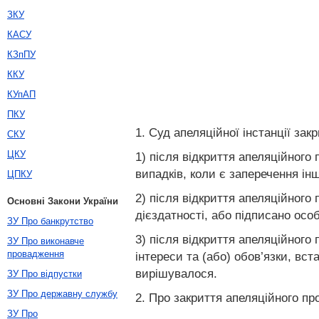
ЗКУ
КАСУ
КЗпПУ
ККУ
КУпАП
ПКУ
1. Суд апеляційної інстанції за
СКУ
ЦКУ
1) після відкриття апеляційного
випадків, коли є заперечення інш
ЦПКУ
2) після відкриття апеляційного
Основні Закони України
дієздатності, або підписано особ
ЗУ Про банкрутство
3) після відкриття апеляційного
ЗУ Про виконавче
провадження
інтереси та (або) обов’язки, вс
вирішувалося.
ЗУ Про відпустки
ЗУ Про державну службу
2. Про закриття апеляційного пр
ЗУ Про