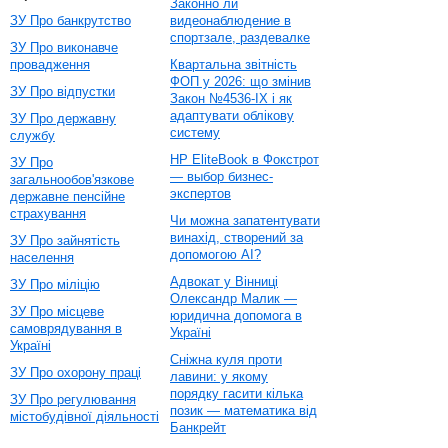
Законно ли
ЗУ Про банкрутство
видеонаблюдение в
спортзале, раздевалке
ЗУ Про виконавче
провадження
Квартальна звітність
ФОП у 2026: що змінив
ЗУ Про відпустки
Закон №4536-IX і як
адаптувати облікову
ЗУ Про державну
систему
службу
HP EliteBook в Фокстрот
ЗУ Про
— выбор бизнес-
загальнообов'язкове
экспертов
державне пенсійне
страхування
Чи можна запатентувати
винахід, створений за
ЗУ Про зайнятість
допомогою AI?
населення
Адвокат у Вінниці
ЗУ Про міліцію
Олександр Малик —
ЗУ Про місцеве
юридична допомога в
самоврядування в
Україні
Україні
Сніжна куля проти
ЗУ Про охорону праці
лавини: у якому
порядку гасити кілька
ЗУ Про регулювання
позик — математика від
містобудівної діяльності
Банкрейт