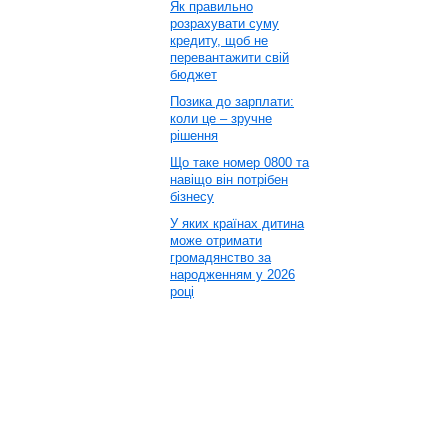
Як правильно
розрахувати суму
кредиту, щоб не
перевантажити свій
бюджет
Позика до зарплати:
коли це – зручне
рішення
Що таке номер 0800 та
навіщо він потрібен
бізнесу
У яких країнах дитина
може отримати
громадянство за
народженням у 2026
році