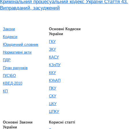
Кримінальний процесуальний кодекс України Стаття 43.
Виправданий, засуджений
Закони
Основні Кодески
України
Кодекси
ГКУ
Юридичний словник
ЗКУ
Нормативні акти
КАСУ
ПДР
КЗпПУ
План рахунків
ККУ
П(С)БО
КУпАП
КВЕД-2010
ПКУ
КП
СКУ
ЦКУ
ЦПКУ
Основні Закони
Корисні статті
України