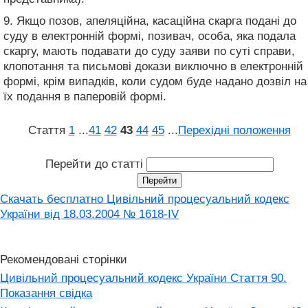
9. Якщо позов, апеляційна, касаційна скарга подані до
суду в електронній формі, позивач, особа, яка подала
скаргу, мають подавати до суду заяви по суті справи,
клопотання та письмові докази виключно в електронній
формі, крім випадків, коли судом буде надано дозвіл на
їх подання в паперовій формі.
Стаття
1
...
41
42
43
44
45
...
Перехідні положення
Перейти до статті
Скачать бесплатно Цивільний процесуальний кодекс
України від 18.03.2004 № 1618-IV
Рекомендовані сторінки
Цивільний процесуальний кодекс України Стаття 90.
Показання свідка