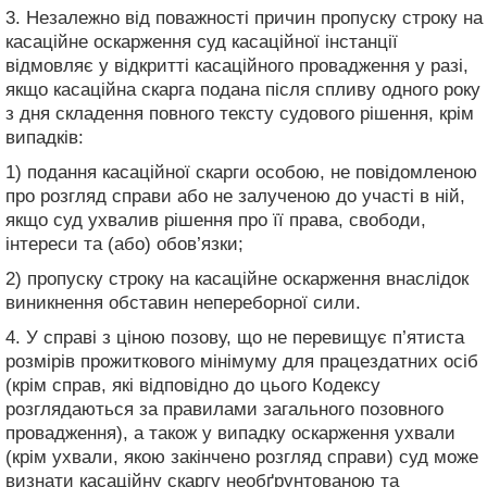
3. Незалежно від поважності причин пропуску строку на
касаційне оскарження суд касаційної інстанції
відмовляє у відкритті касаційного провадження у разі,
якщо касаційна скарга подана після спливу одного року
з дня складення повного тексту судового рішення, крім
випадків:
1) подання касаційної скарги особою, не повідомленою
про розгляд справи або не залученою до участі в ній,
якщо суд ухвалив рішення про її права, свободи,
інтереси та (або) обов’язки;
2) пропуску строку на касаційне оскарження внаслідок
виникнення обставин непереборної сили.
4. У справі з ціною позову, що не перевищує п’ятиста
розмірів прожиткового мінімуму для працездатних осіб
(крім справ, які відповідно до цього Кодексу
розглядаються за правилами загального позовного
провадження), а також у випадку оскарження ухвали
(крім ухвали, якою закінчено розгляд справи) суд може
визнати касаційну скаргу необґрунтованою та