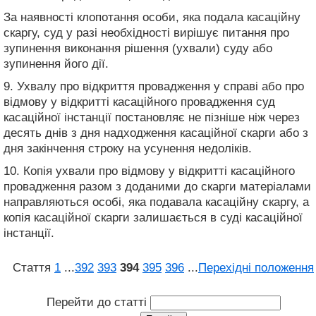
За наявності клопотання особи, яка подала касаційну
скаргу, суд у разі необхідності вирішує питання про
зупинення виконання рішення (ухвали) суду або
зупинення його дії.
9. Ухвалу про відкриття провадження у справі або про
відмову у відкритті касаційного провадження суд
касаційної інстанції постановляє не пізніше ніж через
десять днів з дня надходження касаційної скарги або з
дня закінчення строку на усунення недоліків.
10. Копія ухвали про відмову у відкритті касаційного
провадження разом з доданими до скарги матеріалами
направляються особі, яка подавала касаційну скаргу, а
копія касаційної скарги залишається в суді касаційної
інстанції.
Стаття
1
...
392
393
394
395
396
...
Перехідні положення
Перейти до статті