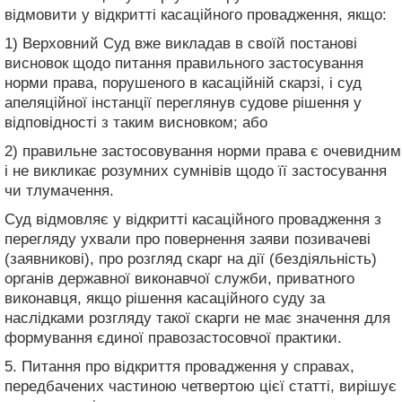
відмовити у відкритті касаційного провадження, якщо:
1) Верховний Суд вже викладав в своїй постанові
висновок щодо питання правильного застосування
норми права, порушеного в касаційній скарзі, і суд
апеляційної інстанції переглянув судове рішення у
відповідності з таким висновком; або
2) правильне застосовування норми права є очевидним
і не викликає розумних сумнівів щодо її застосування
чи тлумачення.
Суд відмовляє у відкритті касаційного провадження з
перегляду ухвали про повернення заяви позивачеві
(заявникові), про розгляд скарг на дії (бездіяльність)
органів державної виконавчої служби, приватного
виконавця, якщо рішення касаційного суду за
наслідками розгляду такої скарги не має значення для
формування єдиної правозастосовчої практики.
5. Питання про відкриття провадження у справах,
передбачених частиною четвертою цієї статті, вирішує