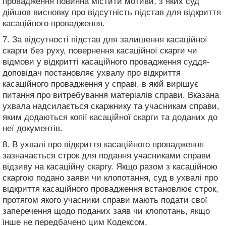
провадження повинна містити мотиви, з яких суд
дійшов висновку про відсутність підстав для відкриття
касаційного провадження.
7. За відсутності підстав для залишення касаційної
скарги без руху, повернення касаційної скарги чи
відмови у відкритті касаційного провадження суддя-
доповідач постановляє ухвалу про відкриття
касаційного провадження у справі, в якій вирішує
питання про витребування матеріалів справи. Вказана
ухвала надсилається скаржнику та учасникам справи,
яким додаються копії касаційної скарги та доданих до
неї документів.
8. В ухвалі про відкриття касаційного провадження
зазначається строк для подання учасниками справи
відзиву на касаційну скаргу. Якщо разом з касаційною
скаргою подано заяви чи клопотання, суд в ухвалі про
відкриття касаційного провадження встановлює строк,
протягом якого учасники справи мають подати свої
заперечення щодо поданих заяв чи клопотань, якщо
інше не передбачено цим Кодексом.