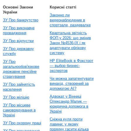
Основні Закони
Корисні статті
України
Законно ли
ЗУ Про банкрутство
видеонаблюдение в
спортзале, раздевалке
ЗУ Про виконавче
провадження
Квартальна звітність
ФОП у 2026: що змінив
ЗУ Про відпустки
Закон №4536-IX і як
адаптувати облікову
ЗУ Про державну
систему
службу
HP EliteBook в Фокстрот
ЗУ Про
— выбор бизнес-
загальнообов'язкове
экспертов
державне пенсійне
страхування
Чи можна запатентувати
винахід, створений за
ЗУ Про зайнятість
допомогою AI?
населення
Адвокат у Вінниці
ЗУ Про міліцію
Олександр Малик —
ЗУ Про місцеве
юридична допомога в
самоврядування в
Україні
Україні
Сніжна куля проти
ЗУ Про охорону праці
лавини: у якому
порядку гасити кілька
ЗУ Про регулювання