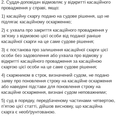
2. Суддя-доповідач відмовляє у відкритті касаційного
провадження у справі, якщо:
1) касаційну скаргу подано на судове рішення, що не
підлягає касаційному оскарженню;
2) є ухвала про закриття касаційного провадження у
зв’язку з відмовою цієї особи від поданої раніше
касаційної скарги на це саме судове рішення;
3) є постанова про залишення касаційної скарги цієї
особи без задоволення або ухвала про відмову у
відкритті касаційного провадження за касаційною
скаргою цієї особи на це саме судове рішення;
4) скаржником в строк, визначений судом, не подано
заяву про поновлення строку на касаційне оскарження
або наведені підстави для поновлення строку на
касаційне оскарження, визнані судом неповажними;
5) суд в порядку, передбаченому частинами четвертою,
п’ятою цієї статті, дійшов висновку, що касаційна
скарга є необґрунтованою.