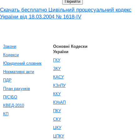
Скачать бесплатно Цивільний процесуальний кодекс
України від 18.03.2004 № 1618-IV
Закони
Основні Кодески
України
Кодекси
ГКУ
Юридичний словник
ЗКУ
Нормативні акти
КАСУ
ПДР
КЗпПУ
План рахунків
ККУ
П(С)БО
КУпАП
КВЕД-2010
ПКУ
КП
СКУ
ЦКУ
ЦПКУ