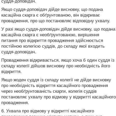
суддя-доповідач.
Якщо суддя-доповідач дійде висновку, що подана
касаційна скарга є обґрунтованою, він відкриває
провадження, про що постановляє відповідну ухвалу.
У разі якщо суддя-доповідач дійде висновку, що подана
касаційна скарга є необґрунтованою, вирішення
питання про відкриття провадження здійснюється
постійною колегією суддів, до складу якої входить
суддя-доповідач.
Провадження відкривається, якщо хоча б один суддя із
складу колегії дійшов висновку про необхідність його
відкриття.
Якщо жоден суддя із складу колегії не дійде висновку
про необхідність відкриття касаційного провадження
через необґрунтованість скарги, колегія суддів
постановляє ухвалу про відмову у відкритті касаційного
провадження.
6. Ухвала про відмову у відкритті касаційного