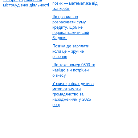
позик — математика від
містобудівної діяльності
Банкрейт
Як правильно
розрахувати суму
кредиту, щоб не
перевантажити свій
бюджет
Позика до зарплати:
коли це – зручне
рішення
Що таке номер 0800 та
навіщо він потрібен
бізнесу
У яких країнах дитина
може отримати
громадянство за
народженням у 2026
році