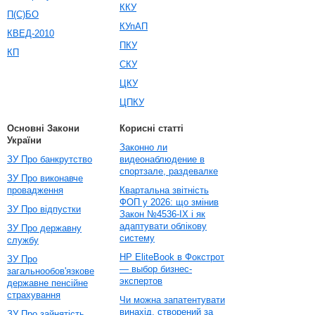
ККУ
П(С)БО
КУпАП
КВЕД-2010
ПКУ
КП
СКУ
ЦКУ
ЦПКУ
Основні Закони
Корисні статті
України
Законно ли
ЗУ Про банкрутство
видеонаблюдение в
спортзале, раздевалке
ЗУ Про виконавче
провадження
Квартальна звітність
ФОП у 2026: що змінив
ЗУ Про відпустки
Закон №4536-IX і як
адаптувати облікову
ЗУ Про державну
систему
службу
HP EliteBook в Фокстрот
ЗУ Про
— выбор бизнес-
загальнообов'язкове
экспертов
державне пенсійне
страхування
Чи можна запатентувати
винахід, створений за
ЗУ Про зайнятість