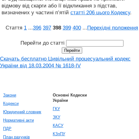
відмову від скарги або її відкликання з підстав,
визначених у частині п’ятій
статті 206 цього Кодексу
.
Стаття
1
...
396
397
398
399
400
...
Перехідні положення
Перейти до статті
Скачать бесплатно Цивільний процесуальний кодекс
України від 18.03.2004 № 1618-IV
Закони
Основні Кодески
України
Кодекси
ГКУ
Юридичний словник
ЗКУ
Нормативні акти
КАСУ
ПДР
КЗпПУ
План рахунків