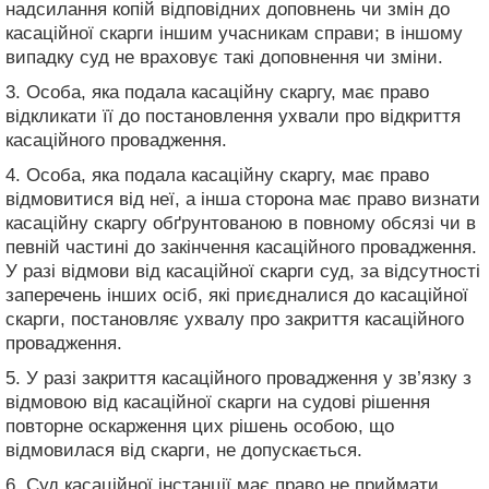
надсилання копій відповідних доповнень чи змін до
касаційної скарги іншим учасникам справи; в іншому
випадку суд не враховує такі доповнення чи зміни.
3. Особа, яка подала касаційну скаргу, має право
відкликати її до постановлення ухвали про відкриття
касаційного провадження.
4. Особа, яка подала касаційну скаргу, має право
відмовитися від неї, а інша сторона має право визнати
касаційну скаргу обґрунтованою в повному обсязі чи в
певній частині до закінчення касаційного провадження.
У разі відмови від касаційної скарги суд, за відсутності
заперечень інших осіб, які приєдналися до касаційної
скарги, постановляє ухвалу про закриття касаційного
провадження.
5. У разі закриття касаційного провадження у зв’язку з
відмовою від касаційної скарги на судові рішення
повторне оскарження цих рішень особою, що
відмовилася від скарги, не допускається.
6. Суд касаційної інстанції має право не приймати