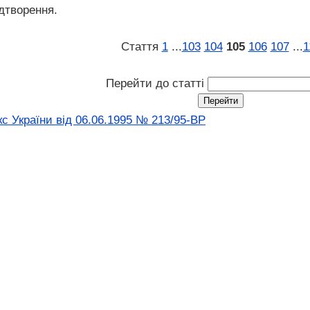
дтворення.
Стаття
1
...
103
104
105
106
107
...
1
Перейти до статті
с України від 06.06.1995 № 213/95-ВР