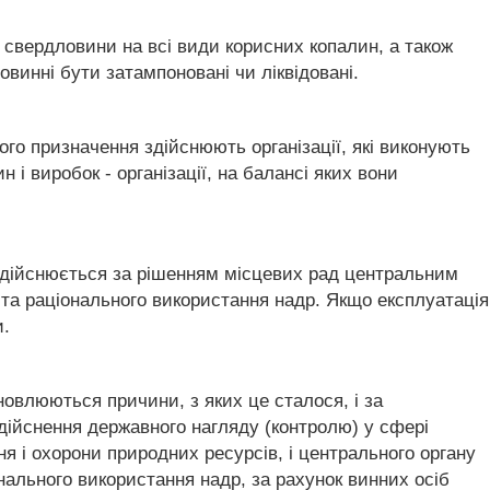
і свердловини на всі види корисних копалин, а також
повинні бути затампоновані чи ліквідовані.
го призначення здійснюють організації, які виконують
і виробок - організації, на балансі яких вони
 здійснюється за рішенням місцевих рад центральним
 та раціонального використання надр. Якщо експлуатація
.
новлюються причини, з яких це сталося, і за
здійснення державного нагляду (контролю) у сфері
 і охорони природних ресурсів, і центрального органу
онального використання надр, за рахунок винних осіб