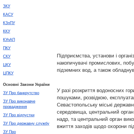
ЗКУ
КАСУ
КЗпПУ
ККУ
КУпАП
ПКУ
Підприємства, установи і органі
СКУ
накопичувачі промислових, побу
ЦКУ
підземних вод, а також обладну
ЦПКУ
Основні Закони України
У разі розкриття водоносних гори
ЗУ Про банкрутство
пошуками, розвідкою, експлуата
ЗУ Про виконавче
Севастопольську міські державн
провадження
середовища, центральний орган 
ЗУ Про відпустки
надр, та центральний орган вико
ЗУ Про державну службу
вжиття заходів щодо охорони пі
ЗУ Про