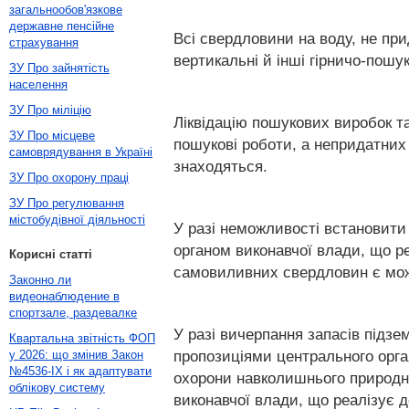
загальнообов'язкове
державне пенсійне
Всі свердловини на воду, не при
страхування
вертикальні й інші гірничо-пошук
ЗУ Про зайнятість
населення
ЗУ Про міліцію
Ліквідацію пошукових виробок т
ЗУ Про місцеве
пошукові роботи, а непридатних 
самоврядування в Україні
знаходяться.
ЗУ Про охорону праці
ЗУ Про регулювання
містобудівної діяльності
У разі неможливості встановити
органом виконавчої влади, що ре
Корисні статті
самовиливних свердловин є мо
Законно ли
видеонаблюдение в
спортзале, раздевалке
У разі вичерпання запасів підзе
Квартальна звітність ФОП
пропозиціями центрального орган
у 2026: що змінив Закон
№4536-IX і як адаптувати
охорони навколишнього природно
облікову систему
виконавчої влади, що реалізує д