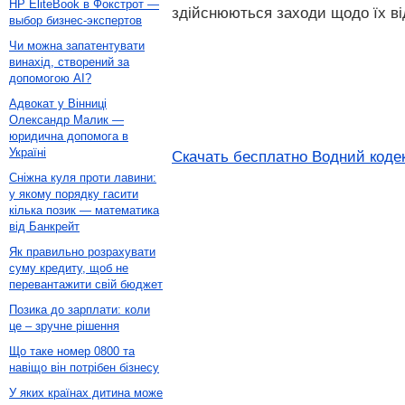
HP EliteBook в Фокстрот —
здійснюються заходи щодо їх ві
выбор бизнес-экспертов
Чи можна запатентувати
винахід, створений за
допомогою AI?
Адвокат у Вінниці
Олександр Малик —
юридична допомога в
Україні
Скачать бесплатно Водний кодек
Сніжна куля проти лавини:
у якому порядку гасити
кілька позик — математика
від Банкрейт
Як правильно розрахувати
суму кредиту, щоб не
перевантажити свій бюджет
Позика до зарплати: коли
це – зручне рішення
Що таке номер 0800 та
навіщо він потрібен бізнесу
У яких країнах дитина може