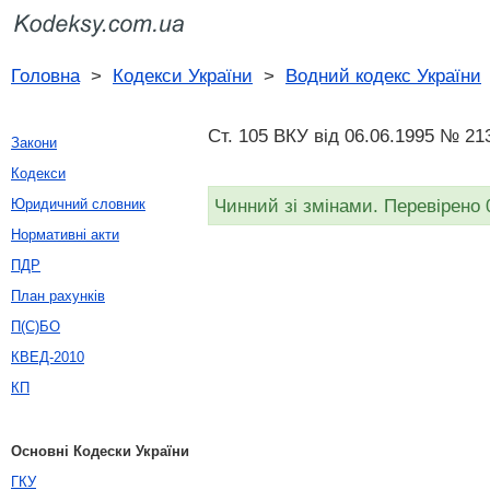
Головна
>
Кодекси України
>
Водний кодекс України
Ст. 105 ВКУ від 06.06.1995 № 21
Закони
Кодекси
Чинний зі змінами. Перевірено 
Юридичний словник
Нормативні акти
ПДР
План рахунків
П(С)БО
КВЕД-2010
КП
Основні Кодески України
ГКУ