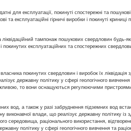
датні для експлуатації, покинуті спостережні та пошуков
ові та експлуатаційні гірничі виробки і покинуті криниці 
а ліквідаційний тампонаж пошукових свердловин будь-яко
і покинутих експлуатаційних та спостережних свердловин 
 власника покинутих свердловин і виробок їх ліквідація
алізує державну політику у сфері геологічного вивчення
жливою, то вони оснащуються регулюючими пристроями
мних вод, а також у разі забруднення підземних вод вста
у виконавчої влади, що реалізує державну політику із 
го середовища, раціонального використання, відтворення
ержавну політику у сфері геологічного вивчення та раці