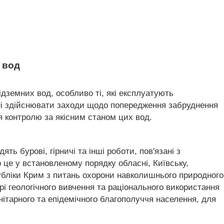
 вод
ідземних вод, особливо ті, які експлуатують
нні здійснювати заходи щодо попередження забруднення
 контролю за якісним станом цих вод.
ть бурові, гірничі та інші роботи, пов'язані з
це у встановленому порядку обласні, Київську,
публіки Крим з питань охорони навколишнього природного
і геологічного вивчення та раціонального використання
нітарного та епідемічного благополуччя населення, для