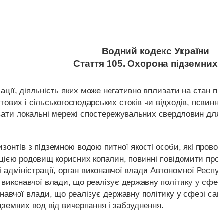
Водний кодекс України
Стаття 105. Охорона підземних
зації, діяльність яких може негативно впливати на стан п
тових і сільськогосподарських стоків чи відходів, пови
вати локальні мережі спостережувальних свердловин для
зонтів з підземною водою питної якості особи, які проводя
цією родовищ корисних копалин, повинні повідомити про 
і адміністрації, орган виконавчої влади Автономної Рес
виконавчої влади, що реалізує державну політику у сфер
навчої влади, що реалізує державну політику у сфері са
дземних вод від вичерпання і забруднення.