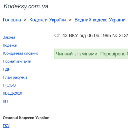
Головна
>
Кодекси України
>
Водний кодекс України
Ст. 43 ВКУ від 06.06.1995 № 213
Закони
Кодекси
Чинний зі змінами. Перевірено 
Юридичний словник
Нормативні акти
ПДР
План рахунків
П(С)БО
КВЕД-2010
КП
Основні Кодески України
ГКУ