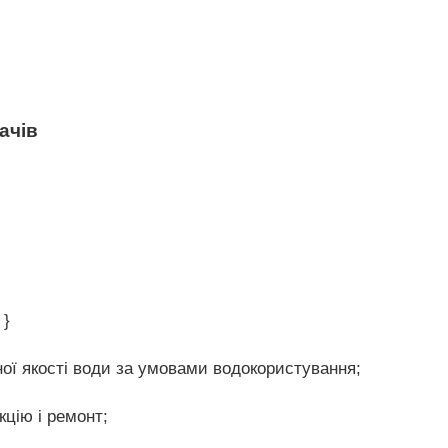
ачів
 }
ної якості води за умовами водокористування;
кцію і ремонт;