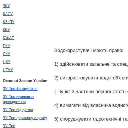
ЗКУ
КАСУ
КЗпПУ
ККУ
КУпАП
ПКУ
Водокористувачі мають право:
СКУ
ЦКУ
1) здійснювати загальне та спе
ЦПКУ
2) використовувати водні об'єкт
Основні Закони України
ЗУ Про банкрутство
{ Пункт 3 частини першої статті 
ЗУ Про виконавче
провадження
4) вимагати від власника водно
ЗУ Про відпустки
ЗУ Про державну службу
5) споруджувати гідротехнічні та
ЗУ Про