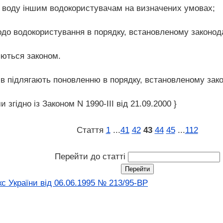
я воду іншим водокористувачам на визначених умовах;
щодо водокористування в порядку, встановленому законод
яються законом.
в підлягають поновленню в порядку, встановленому зак
 згідно із Законом N 1990-III від 21.09.2000 }
Стаття
1
...
41
42
43
44
45
...
112
Перейти до статті
с України від 06.06.1995 № 213/95-ВР