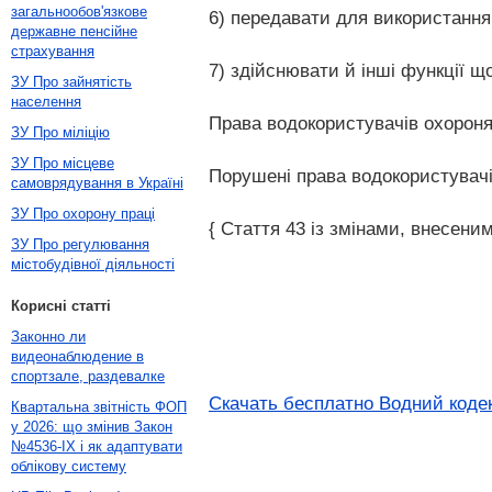
загальнообов'язкове
6) передавати для використанн
державне пенсійне
страхування
7) здійснювати й інші функції 
ЗУ Про зайнятість
населення
Права водокористувачів охорон
ЗУ Про міліцію
ЗУ Про місцеве
Порушені права водокористувачі
самоврядування в Україні
ЗУ Про охорону праці
{ Стаття 43 із змінами, внесеними
ЗУ Про регулювання
містобудівної діяльності
Корисні статті
Законно ли
видеонаблюдение в
спортзале, раздевалке
Скачать бесплатно Водний кодек
Квартальна звітність ФОП
у 2026: що змінив Закон
№4536-IX і як адаптувати
облікову систему