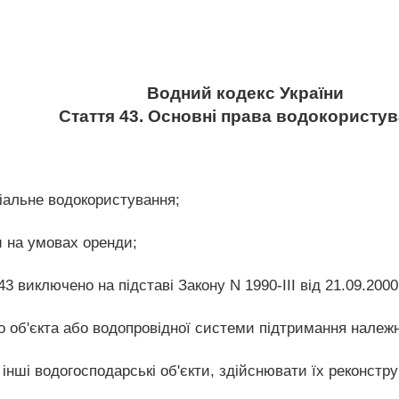
Водний кодекс України
Стаття 43. Основні права водокористув
ціальне водокористування;
и на умовах оренди;
43 виключено на підставі Закону N 1990-III від 21.09.2000
го об'єкта або водопровідної системи підтримання належ
 інші водогосподарські об'єкти, здійснювати їх реконстру