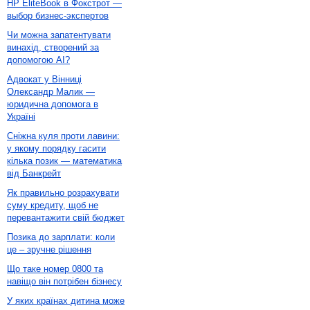
HP EliteBook в Фокстрот —
выбор бизнес-экспертов
Чи можна запатентувати
винахід, створений за
допомогою AI?
Адвокат у Вінниці
Олександр Малик —
юридична допомога в
Україні
Сніжна куля проти лавини:
у якому порядку гасити
кілька позик — математика
від Банкрейт
Як правильно розрахувати
суму кредиту, щоб не
перевантажити свій бюджет
Позика до зарплати: коли
це – зручне рішення
Що таке номер 0800 та
навіщо він потрібен бізнесу
У яких країнах дитина може