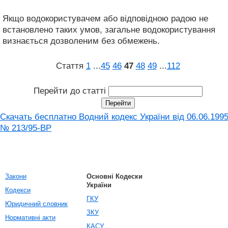
Якщо водокористувачем або відповідною радою не
встановлено таких умов, загальне водокористування
визнається дозволеним без обмежень.
Стаття
1
...
45
46
47
48
49
...
112
Перейти до статті
Скачать бесплатно Водний кодекс України від 06.06.199
№ 213/95-ВР
Закони
Основні Кодески
України
Кодекси
ГКУ
Юридичний словник
ЗКУ
Нормативні акти
КАСУ