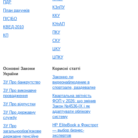
ПДР
КЗпПУ
План рахунків
ККУ
П(С)БО
КУпАП
КВЕД-2010
ПКУ
КП
СКУ
ЦКУ
ЦПКУ
Основні Закони
Корисні статті
України
Законно ли
ЗУ Про банкрутство
видеонаблюдение в
спортзале, раздевалке
ЗУ Про виконавче
провадження
Квартальна звітність
ФОП у 2026: що змінив
ЗУ Про відпустки
Закон №4536-IX і як
адаптувати облікову
ЗУ Про державну
систему
службу
HP EliteBook в Фокстрот
ЗУ Про
— выбор бизнес-
загальнообов'язкове
экспертов
державне пенсійне