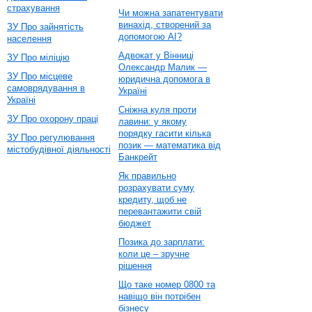
страхування
Чи можна запатентувати
винахід, створений за
ЗУ Про зайнятість
допомогою AI?
населення
Адвокат у Вінниці
ЗУ Про міліцію
Олександр Малик —
ЗУ Про місцеве
юридична допомога в
самоврядування в
Україні
Україні
Сніжна куля проти
ЗУ Про охорону праці
лавини: у якому
порядку гасити кілька
ЗУ Про регулювання
позик — математика від
містобудівної діяльності
Банкрейт
Як правильно
розрахувати суму
кредиту, щоб не
перевантажити свій
бюджет
Позика до зарплати:
коли це – зручне
рішення
Що таке номер 0800 та
навіщо він потрібен
бізнесу