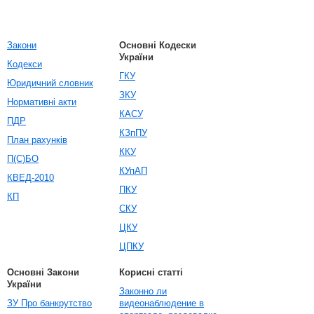
Закони
Основні Кодески
України
Кодекси
ГКУ
Юридичний словник
ЗКУ
Нормативні акти
КАСУ
ПДР
КЗпПУ
План рахунків
ККУ
П(С)БО
КУпАП
КВЕД-2010
ПКУ
КП
СКУ
ЦКУ
ЦПКУ
Основні Закони
Корисні статті
України
Законно ли
ЗУ Про банкрутство
видеонаблюдение в