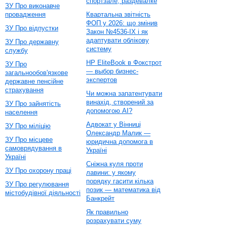
спортзале, раздевалке
ЗУ Про виконавче
провадження
Квартальна звітність
ФОП у 2026: що змінив
ЗУ Про відпустки
Закон №4536-IX і як
адаптувати облікову
ЗУ Про державну
систему
службу
HP EliteBook в Фокстрот
ЗУ Про
— выбор бизнес-
загальнообов'язкове
экспертов
державне пенсійне
страхування
Чи можна запатентувати
винахід, створений за
ЗУ Про зайнятість
допомогою AI?
населення
Адвокат у Вінниці
ЗУ Про міліцію
Олександр Малик —
ЗУ Про місцеве
юридична допомога в
самоврядування в
Україні
Україні
Сніжна куля проти
ЗУ Про охорону праці
лавини: у якому
порядку гасити кілька
ЗУ Про регулювання
позик — математика від
містобудівної діяльності
Банкрейт
Як правильно
розрахувати суму