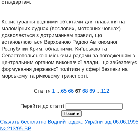
стандартам.
Користування водними об'єктами для плавання на
маломірних суднах (веслових, моторних човнах)
дозволяється з дотриманням правил, що
встановлюються Верховною Радою Автономної
Республіки Крим, обласними, Київською та
Севастопольською міськими радами за погодженням з
центральним органом виконавчої влади, що забезпечує
формування державної політики у сфері безпеки на
морському та річковому транспорті.
Стаття
1
...
65
66
67
68
69
...
112
Перейти до статті
Скачать бесплатно Водний кодекс України від 06.06.199
№ 213/95-ВР