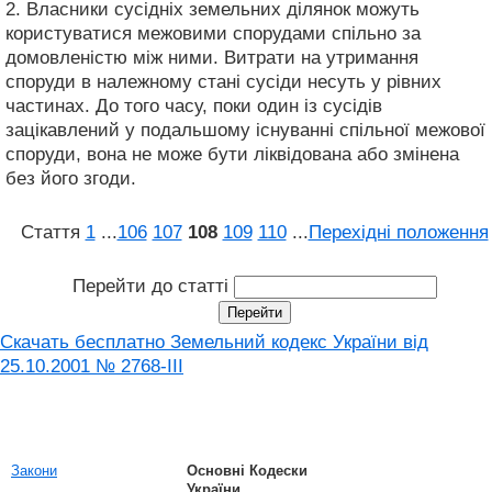
2. Власники сусідніх земельних ділянок можуть
користуватися межовими спорудами спільно за
домовленістю між ними. Витрати на утримання
споруди в належному стані сусіди несуть у рівних
частинах. До того часу, поки один із сусідів
зацікавлений у подальшому існуванні спільної межової
споруди, вона не може бути ліквідована або змінена
без його згоди.
Стаття
1
...
106
107
108
109
110
...
Перехідні положення
Перейти до статті
Скачать бесплатно Земельний кодекс України від
25.10.2001 № 2768-III
Закони
Основні Кодески
України