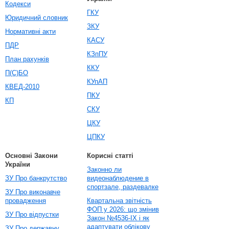
Кодекси
ГКУ
Юридичний словник
ЗКУ
Нормативні акти
КАСУ
ПДР
КЗпПУ
План рахунків
ККУ
П(С)БО
КУпАП
КВЕД-2010
ПКУ
КП
СКУ
ЦКУ
ЦПКУ
Основні Закони
Корисні статті
України
Законно ли
ЗУ Про банкрутство
видеонаблюдение в
спортзале, раздевалке
ЗУ Про виконавче
провадження
Квартальна звітність
ФОП у 2026: що змінив
ЗУ Про відпустки
Закон №4536-IX і як
адаптувати облікову
ЗУ Про державну