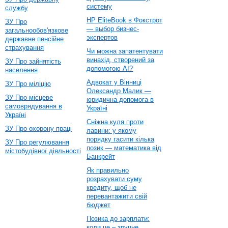
систему
службу
HP EliteBook в Фокстрот
ЗУ Про
— выбор бизнес-
загальнообов'язкове
экспертов
державне пенсійне
страхування
Чи можна запатентувати
винахід, створений за
ЗУ Про зайнятість
допомогою AI?
населення
Адвокат у Вінниці
ЗУ Про міліцію
Олександр Малик —
ЗУ Про місцеве
юридична допомога в
самоврядування в
Україні
Україні
Сніжна куля проти
ЗУ Про охорону праці
лавини: у якому
порядку гасити кілька
ЗУ Про регулювання
позик — математика від
містобудівної діяльності
Банкрейт
Як правильно
розрахувати суму
кредиту, щоб не
перевантажити свій
бюджет
Позика до зарплати:
коли це – зручне