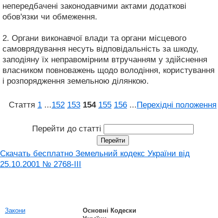
непередбачені законодавчими актами додаткові
обов'язки чи обмеження.
2. Органи виконавчої влади та органи місцевого
самоврядування несуть відповідальність за шкоду,
заподіяну їх неправомірним втручанням у здійснення
власником повноважень щодо володіння, користування
і розпорядження земельною ділянкою.
Стаття
1
...
152
153
154
155
156
...
Перехідні положення
Перейти до статті
Скачать бесплатно Земельний кодекс України від
25.10.2001 № 2768-III
Закони
Основні Кодески