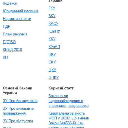
України
Кодекси
ГКУ
Юридичний словник
ЗКУ
Нормативні акти
КАСУ
ПДР
КЗпПУ
План рахунків
ККУ
П(С)БО
КУпАП
КВЕД-2010
ПКУ
КП
СКУ
ЦКУ
ЦПКУ
Основні Закони
Корисні статті
України
Законно ли
ЗУ Про банкрутство
видеонаблюдение в
спортзале, раздевалке
ЗУ Про виконавче
провадження
Квартальна звітність
ФОП у 2026: що змінив
ЗУ Про відпустки
Закон №4536-IX і як
адаптувати облікову