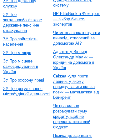
ЗУ Про державну
систему
службу
HP EliteBook в Фокстрот
ЗУ Про
— выбор бизнес-
загальнообов'язкове
экспертов
державне пенсійне
страхування
Чи можна запатентувати
винахід, створений за
ЗУ Про зайнятість
допомогою AI?
населення
Адвокат у Вінниці
ЗУ Про міліцію
Олександр Малик —
ЗУ Про місцеве
юридична допомога в
самоврядування в
Україні
Україні
Сніжна куля проти
ЗУ Про охорону праці
лавини: у якому
порядку гасити кілька
ЗУ Про регулювання
позик — математика від
містобудівної діяльності
Банкрейт
Як правильно
розрахувати суму
кредиту, щоб не
перевантажити свій
бюджет
Позика до зарплати: