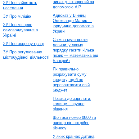
винахід, створений за
ЗУ Про зайнятість
допомогою AI?
населення
Адвокат у Вінниці
ЗУ Про міліцію
Олександр Малик —
ЗУ Про місцеве
юридична допомога в
самоврядування в
Україні
Україні
Сніжна куля проти
ЗУ Про охорону праці
лавини: у якому
порядку гасити кілька
ЗУ Про регулювання
позик — математика від
містобудівної діяльності
Банкрейт
Як правильно
розрахувати суму
кредиту, щоб не
перевантажити свій
бюджет
Позика до зарплати:
коли це – зручне
рішення
Що таке номер 0800 та
навіщо він потрібен
бізнесу
У яких країнах дитина