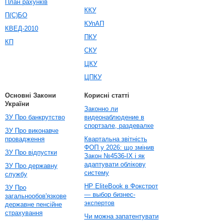
План рахунків
ККУ
П(С)БО
КУпАП
КВЕД-2010
ПКУ
КП
СКУ
ЦКУ
ЦПКУ
Основні Закони
Корисні статті
України
Законно ли
ЗУ Про банкрутство
видеонаблюдение в
спортзале, раздевалке
ЗУ Про виконавче
провадження
Квартальна звітність
ФОП у 2026: що змінив
ЗУ Про відпустки
Закон №4536-IX і як
адаптувати облікову
ЗУ Про державну
систему
службу
HP EliteBook в Фокстрот
ЗУ Про
— выбор бизнес-
загальнообов'язкове
экспертов
державне пенсійне
страхування
Чи можна запатентувати