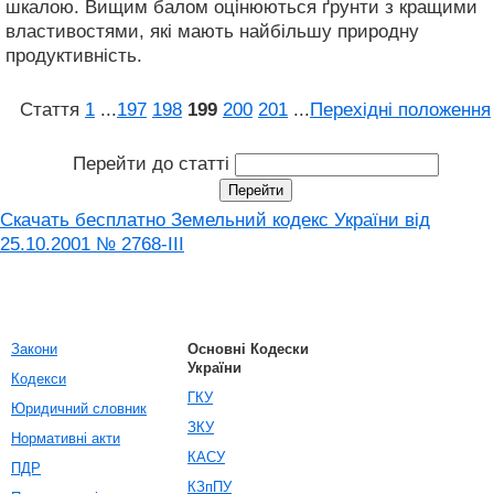
шкалою. Вищим балом оцінюються ґрунти з кращими
властивостями, які мають найбільшу природну
продуктивність.
Стаття
1
...
197
198
199
200
201
...
Перехідні положення
Перейти до статті
Скачать бесплатно Земельний кодекс України від
25.10.2001 № 2768-III
Закони
Основні Кодески
України
Кодекси
ГКУ
Юридичний словник
ЗКУ
Нормативні акти
КАСУ
ПДР
КЗпПУ