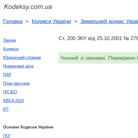
Головна
>
Кодекси України
>
Земельний кодекс Укра
Ст. 200 ЗКУ від 25.10.2001 № 276
Закони
Кодекси
Чинний зі змінами. Перевірено 
Юридичний словник
Нормативні акти
ПДР
План рахунків
П(С)БО
КВЕД-2010
КП
Основні Кодески України
ГКУ