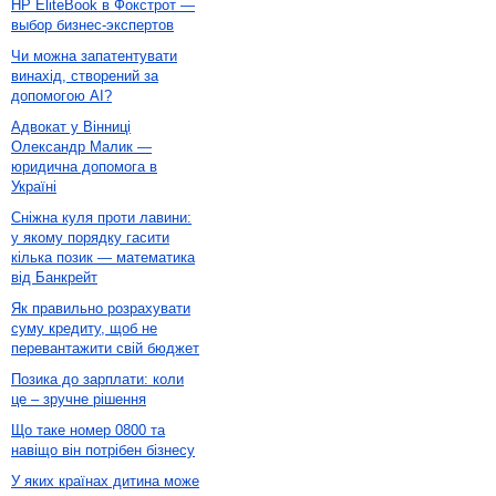
HP EliteBook в Фокстрот —
выбор бизнес-экспертов
Чи можна запатентувати
винахід, створений за
допомогою AI?
Адвокат у Вінниці
Олександр Малик —
юридична допомога в
Україні
Сніжна куля проти лавини:
у якому порядку гасити
кілька позик — математика
від Банкрейт
Як правильно розрахувати
суму кредиту, щоб не
перевантажити свій бюджет
Позика до зарплати: коли
це – зручне рішення
Що таке номер 0800 та
навіщо він потрібен бізнесу
У яких країнах дитина може