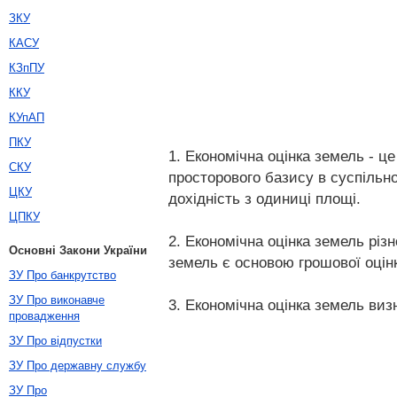
ЗКУ
КАСУ
КЗпПУ
ККУ
КУпАП
ПКУ
1. Економічна оцінка земель - це
СКУ
просторового базису в суспільн
ЦКУ
дохідність з одиниці площі.
ЦПКУ
2. Економічна оцінка земель різ
Основні Закони України
земель є основою грошової оцінк
ЗУ Про банкрутство
ЗУ Про виконавче
3. Економічна оцінка земель виз
провадження
ЗУ Про відпустки
ЗУ Про державну службу
ЗУ Про