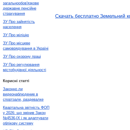
загальнообов'язкове
державне пенсійне
страхування
Скачать бесплатно Земельний код
ЗУ Про зайнятість
населення
ЗУ Про міліцію
ЗУ Про місцеве
самоврядування в Україні
ЗУ Про охорону праці
ЗУ Про регулювання
містобудівної діяльності
Корисні статті
Законно ли
видеонаблюдение в
спортзале, раздевалке
Квартальна звітність ФОП
у 2026: що змінив Закон
№4536-IX і як адаптувати
облікову систему