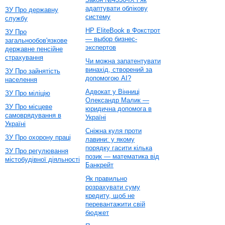
адаптувати облікову
ЗУ Про державну
систему
службу
HP EliteBook в Фокстрот
ЗУ Про
— выбор бизнес-
загальнообов'язкове
экспертов
державне пенсійне
страхування
Чи можна запатентувати
винахід, створений за
ЗУ Про зайнятість
допомогою AI?
населення
Адвокат у Вінниці
ЗУ Про міліцію
Олександр Малик —
ЗУ Про місцеве
юридична допомога в
самоврядування в
Україні
Україні
Сніжна куля проти
ЗУ Про охорону праці
лавини: у якому
порядку гасити кілька
ЗУ Про регулювання
позик — математика від
містобудівної діяльності
Банкрейт
Як правильно
розрахувати суму
кредиту, щоб не
перевантажити свій
бюджет