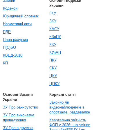
Закони
Основні Кодески
України
Кодекси
ГКУ
Юридичний словник
ЗКУ
Нормативні акти
КАСУ
ПДР
КЗпПУ
План рахунків
ККУ
П(С)БО
КУпАП
КВЕД-2010
ПКУ
КП
СКУ
ЦКУ
ЦПКУ
Основні Закони
Корисні статті
України
Законно ли
ЗУ Про банкрутство
видеонаблюдение в
спортзале, раздевалке
ЗУ Про виконавче
провадження
Квартальна звітність
ФОП у 2026: що змінив
ЗУ Про відпустки
Закон №4536-IX і як