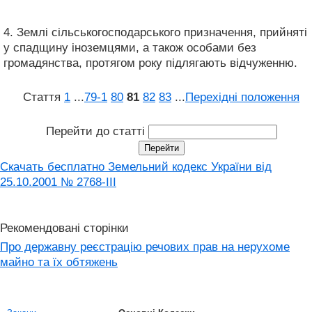
4. Землі сільськогосподарського призначення, прийняті
у спадщину іноземцями, а також особами без
громадянства, протягом року підлягають відчуженню.
Стаття
1
...
79‑1
80
81
82
83
...
Перехідні положення
Перейти до статті
Скачать бесплатно Земельний кодекс України від
25.10.2001 № 2768-III
Рекомендовані сторінки
Про державну реєстрацію речових прав на нерухоме
майно та їх обтяжень