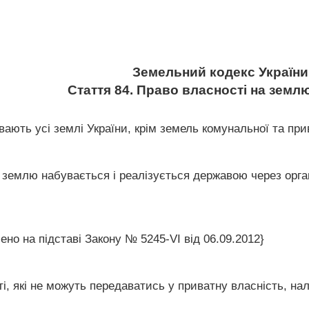
Земельний кодекс України
Стаття 84. Право власності на земл
вають усі землі України, крім земель комунальної та при
а землю набувається і реалізується державою через орга
ено на підставі Закону № 5245-VI від 06.09.2012}
і, які не можуть передаватись у приватну власність, на