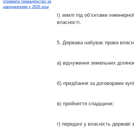
отримати громадянство за
народженням у 2026 році
ї) землі під об’єктами інженер
власності.
5. Держава набуває права власно
а) відчуження земельних ділянок
б) придбання за договорами куп
в) прийняття спадщини;
г) передачі у власність держав