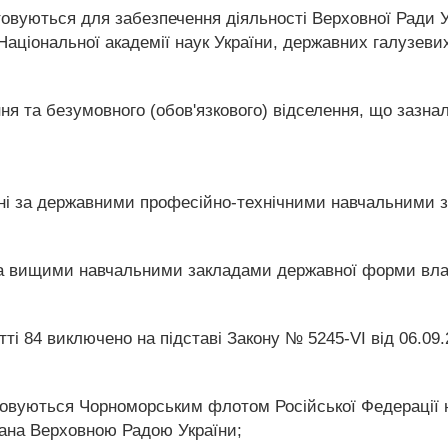
стовуються для забезпечення діяльності Верховної Ради У
Національної академії наук України, державних галузевих
ння та безумовного (обов'язкового) відселення, що зазна
плені за державними професійно-технічними навчальними 
і за вищими навчальними закладами державної форми вла
тті 84 виключено на підставі Закону № 5245-VI від 06.09.
товуються Чорноморським флотом Російської Федерації на
адана Верховною Радою України;