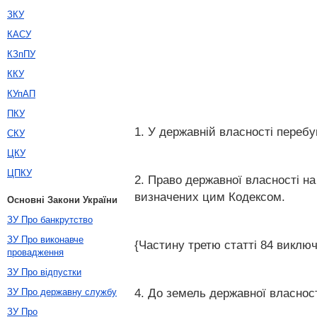
ЗКУ
КАСУ
КЗпПУ
ККУ
КУпАП
ПКУ
1. У державній власності перебу
СКУ
ЦКУ
ЦПКУ
2. Право державної власності н
визначених цим Кодексом.
Основні Закони України
ЗУ Про банкрутство
ЗУ Про виконавче
{Частину третю статті 84 виключ
провадження
ЗУ Про відпустки
4. До земель державної власност
ЗУ Про державну службу
ЗУ Про