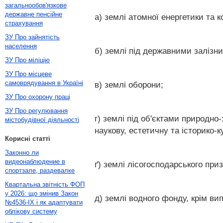
загальнообов'язкове
державне пенсійне
а) землі атомної енергетики та 
страхування
ЗУ Про зайнятість
населення
б) землі під державними залізни
ЗУ Про міліцію
ЗУ Про місцеве
самоврядування в Україні
в) землі оборони;
ЗУ Про охорону праці
ЗУ Про регулювання
г) землі під об'єктами природно
містобудівної діяльності
наукову, естетичну та історико-
Корисні статті
Законно ли
видеонаблюдение в
ґ) землі лісогосподарського при
спортзале, раздевалке
Квартальна звітність ФОП
у 2026: що змінив Закон
д) землі водного фонду, крім ви
№4536-IX і як адаптувати
облікову систему