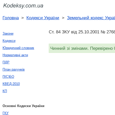
Головна
>
Кодекси України
>
Земельний кодекс Укра
Ст. 84 ЗКУ від 25.10.2001 № 2768
Закони
Кодекси
Чинний зі змінами. Перевірено 
Юридичний словник
Нормативні акти
ПДР
План рахунків
П(С)БО
КВЕД-2010
КП
Основні Кодески України
ГКУ