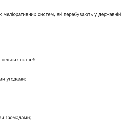
их меліоративних систем, які перебувають у державній
успільних потреб;
ими угодами;
ими громадами;