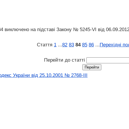
 84 виключено на підставі Закону № 5245-VI від 06.09.201
Стаття
1
...
82
83
84
85
86
...
Перехідні п
Перейти до статті
екс України від 25.10.2001 № 2768-III