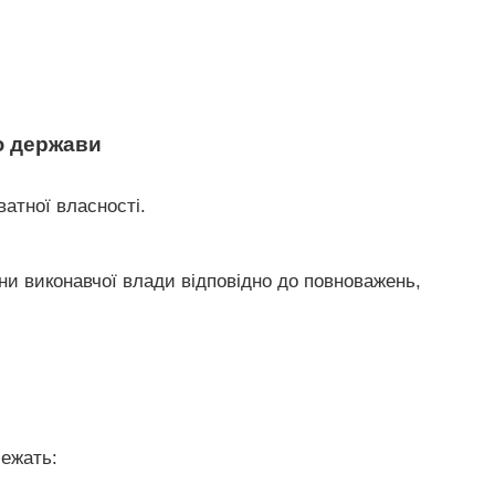
ю держави
ватної власності.
ни виконавчої влади відповідно до повноважень,
лежать: