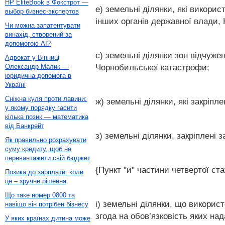
HP EliteBook в Фокстрот —
е) земельні ділянки, які викори
выбор бизнес-экспертов
інших органів державної влади, 
Чи можна запатентувати
винахід, створений за
допомогою AI?
є) земельні ділянки зон відчуже
Адвокат у Вінниці
Чорнобильської катастрофи;
Олександр Малик —
юридична допомога в
Україні
Сніжна куля проти лавини:
ж) земельні ділянки, які закрі
у якому порядку гасити
кілька позик — математика
від Банкрейт
з) земельні ділянки, закріплен
Як правильно розрахувати
суму кредиту, щоб не
перевантажити свій бюджет
{Пункт "и" частини четвертої ста
Позика до зарплати: коли
це – зручне рішення
Що таке номер 0800 та
і) земельні ділянки, що викорис
навіщо він потрібен бізнесу
згода на обов’язковість яких н
У яких країнах дитина може