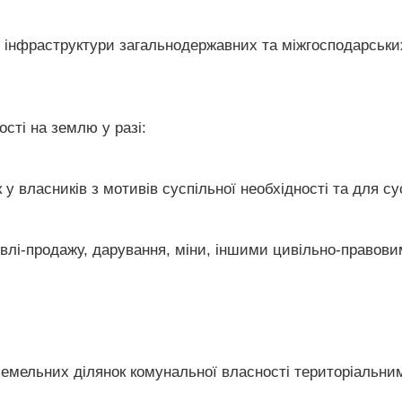
ної інфраструктури загальнодержавних та міжгосподарськ
сті на землю у разі:
 у власників з мотивів суспільної необхідності та для с
івлі-продажу, дарування, міни, іншими цивільно-правов
і земельних ділянок комунальної власності територіальн