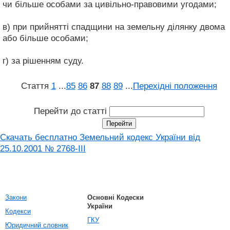
чи більше особами за цивільно-правовими угодами;
в) при прийнятті спадщини на земельну ділянку двома
або більше особами;
г) за рішенням суду.
Стаття
1
...
85
86
87
88
89
...
Перехідні положення
Перейти до статті
Скачать бесплатно Земельний кодекс України від
25.10.2001 № 2768-III
Закони
Основні Кодески
України
Кодекси
ГКУ
Юридичний словник