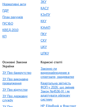
ЗКУ
Нормативні акти
КАСУ
ПДР
КЗпПУ
План рахунків
ККУ
П(С)БО
КУпАП
КВЕД-2010
ПКУ
КП
СКУ
ЦКУ
ЦПКУ
Основні Закони
Корисні статті
України
Законно ли
ЗУ Про банкрутство
видеонаблюдение в
спортзале, раздевалке
ЗУ Про виконавче
провадження
Квартальна звітність
ФОП у 2026: що змінив
ЗУ Про відпустки
Закон №4536-IX і як
адаптувати облікову
ЗУ Про державну
систему
службу
HP EliteBook в Фокстрот
ЗУ Про