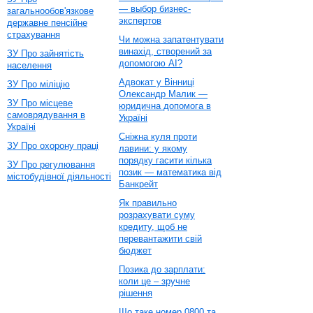
— выбор бизнес-
загальнообов'язкове
экспертов
державне пенсійне
страхування
Чи можна запатентувати
винахід, створений за
ЗУ Про зайнятість
допомогою AI?
населення
Адвокат у Вінниці
ЗУ Про міліцію
Олександр Малик —
ЗУ Про місцеве
юридична допомога в
самоврядування в
Україні
Україні
Сніжна куля проти
ЗУ Про охорону праці
лавини: у якому
порядку гасити кілька
ЗУ Про регулювання
позик — математика від
містобудівної діяльності
Банкрейт
Як правильно
розрахувати суму
кредиту, щоб не
перевантажити свій
бюджет
Позика до зарплати:
коли це – зручне
рішення
Що таке номер 0800 та