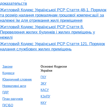
доказательств
Житловий Кодекс Української РСР Стаття 48-1. Порядок
та розмір надання громадянам грошової компенсації за
належні їм для отримання жилі приміщення
Житловий Кодекс Української РСР Стаття 8.
Переведення жилих будинків і жилих приміщень у
нежилі
Житловий Кодекс Української РСР Стаття 121. Порядок
надання службових жилих приміщень
Закони
Основні Кодески
України
Кодекси
ГКУ
Юридичний словник
ЗКУ
Нормативні акти
КАСУ
ПДР
КЗпПУ
План рахунків
ККУ
П(С)БО