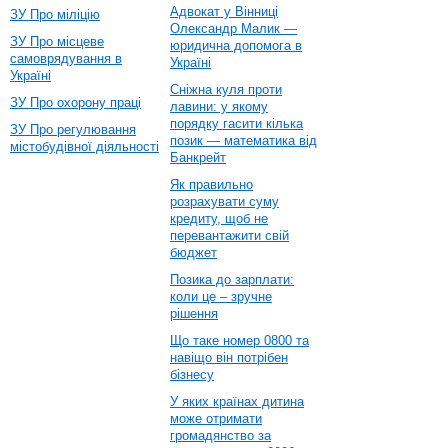
Адвокат у Вінниці
ЗУ Про міліцію
Олександр Малик —
ЗУ Про місцеве
юридична допомога в
самоврядування в
Україні
Україні
Сніжна куля проти
ЗУ Про охорону праці
лавини: у якому
порядку гасити кілька
ЗУ Про регулювання
позик — математика від
містобудівної діяльності
Банкрейт
Як правильно
розрахувати суму
кредиту, щоб не
перевантажити свій
бюджет
Позика до зарплати:
коли це – зручне
рішення
Що таке номер 0800 та
навіщо він потрібен
бізнесу
У яких країнах дитина
може отримати
громадянство за