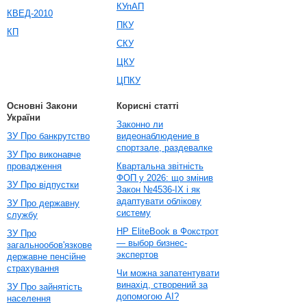
КУпАП
КВЕД-2010
ПКУ
КП
СКУ
ЦКУ
ЦПКУ
Основні Закони
Корисні статті
України
Законно ли
ЗУ Про банкрутство
видеонаблюдение в
спортзале, раздевалке
ЗУ Про виконавче
провадження
Квартальна звітність
ФОП у 2026: що змінив
ЗУ Про відпустки
Закон №4536-IX і як
адаптувати облікову
ЗУ Про державну
систему
службу
HP EliteBook в Фокстрот
ЗУ Про
— выбор бизнес-
загальнообов'язкове
экспертов
державне пенсійне
страхування
Чи можна запатентувати
винахід, створений за
ЗУ Про зайнятість
допомогою AI?
населення