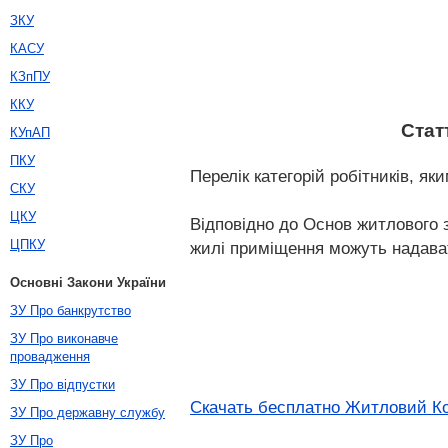
ЗКУ
КАСУ
КЗпПУ
ККУ
Стат
КУпАП
ПКУ
Перелік категорій робітників, 
СКУ
ЦКУ
Відповідно до Основ житлового 
ЦПКУ
жилі приміщення можуть надава
Основні Закони України
ЗУ Про банкрутство
ЗУ Про виконавче
провадження
ЗУ Про відпустки
Скачать бесплатно Житловий Код
ЗУ Про державну службу
ЗУ Про