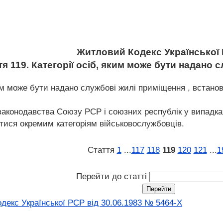
Житловий Кодекс Української
тя 119. Категорії осіб, яким може бути надано 
яким може бути надано службові жилі приміщення , встан
законодавства Союзу РСР і союзних республік у випадка
тися окремим категоріям військовослужбовців.
Стаття
1
...
117
118
119
120
121
...
1
Перейти до статті
екс Української РСР від 30.06.1983 № 5464-X