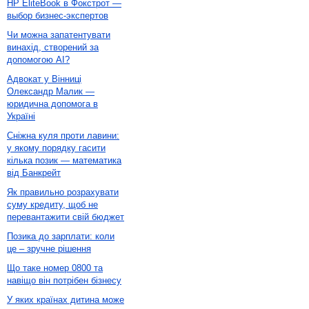
HP EliteBook в Фокстрот —
выбор бизнес-экспертов
Чи можна запатентувати
винахід, створений за
допомогою AI?
Адвокат у Вінниці
Олександр Малик —
юридична допомога в
Україні
Сніжна куля проти лавини:
у якому порядку гасити
кілька позик — математика
від Банкрейт
Як правильно розрахувати
суму кредиту, щоб не
перевантажити свій бюджет
Позика до зарплати: коли
це – зручне рішення
Що таке номер 0800 та
навіщо він потрібен бізнесу
У яких країнах дитина може