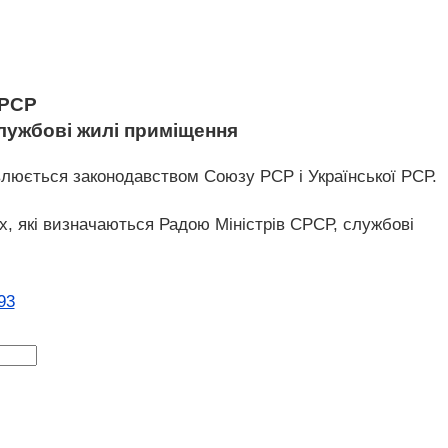
 РСР
службові жилі приміщення
овлюється законодавством Союзу РСР і Української РСР.
х, які визначаються Радою Міністрів СРСР, службові
93