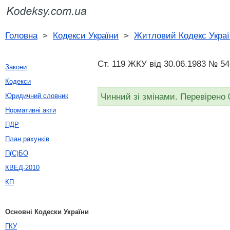
Головна
>
Кодекси України
>
Житловий Кодекс Украї
Ст. 119 ЖКУ від 30.06.1983 № 5
Закони
Кодекси
Чинний зі змінами. Перевірено 
Юридичний словник
Нормативні акти
ПДР
План рахунків
П(С)БО
КВЕД-2010
КП
Основні Кодески України
ГКУ