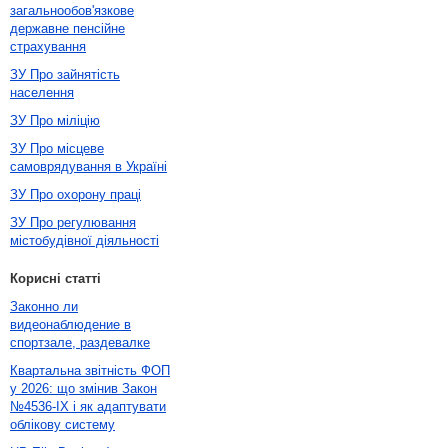
загальнообов'язкове
державне пенсійне
страхування
ЗУ Про зайнятість
населення
ЗУ Про міліцію
ЗУ Про місцеве
самоврядування в Україні
ЗУ Про охорону праці
ЗУ Про регулювання
містобудівної діяльності
Корисні статті
Законно ли
видеонаблюдение в
спортзале, раздевалке
Квартальна звітність ФОП
у 2026: що змінив Закон
№4536-IX і як адаптувати
облікову систему