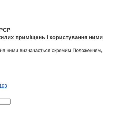
 РСР
жилих приміщень і користування ними
ння ними визначається окремим Положенням,
193