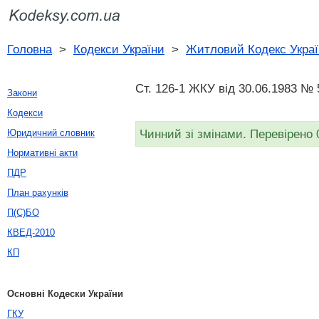
Головна
>
Кодекси України
>
Житловий Кодекс Украї
Ст. 126-1 ЖКУ від 30.06.1983 №
Закони
Кодекси
Чинний зі змінами. Перевірено 
Юридичний словник
Нормативні акти
ПДР
План рахунків
П(С)БО
КВЕД-2010
КП
Основні Кодески України
ГКУ