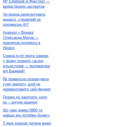
HP EliteBook в Фокстрот —
выбор бизнес-экспертов
Чи можна запатентувати
винахід, створений за
допомогою AI?
Адвокат у Вінниці
Олександр Малик —
юридична допомога в
Україні
Сніжна куля проти лавини:
у якому порядку гасити
кілька позик — математика
від Банкрейт
Як правильно розрахувати
суму кредиту, щоб не
перевантажити свій бюджет
Позика до зарплати: коли
це – зручне рішення
Що таке номер 0800 та
навіщо він потрібен бізнесу
У яких країнах дитина може