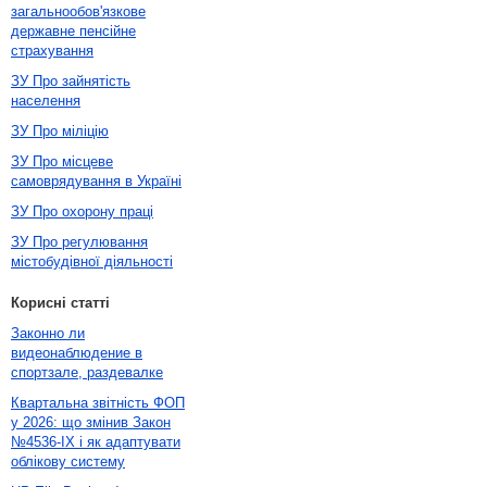
загальнообов'язкове
державне пенсійне
страхування
ЗУ Про зайнятість
населення
ЗУ Про міліцію
ЗУ Про місцеве
самоврядування в Україні
ЗУ Про охорону праці
ЗУ Про регулювання
містобудівної діяльності
Корисні статті
Законно ли
видеонаблюдение в
спортзале, раздевалке
Квартальна звітність ФОП
у 2026: що змінив Закон
№4536-IX і як адаптувати
облікову систему