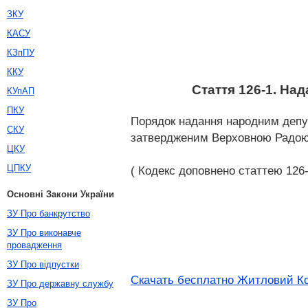
ЗКУ
КАСУ
КЗпПУ
ККУ
Стаття 126-1. На
КУпАП
ПКУ
Порядок надання народним депу
СКУ
затвердженим Верховною Радою
ЦКУ
ЦПКУ
( Кодекс доповнено статтею 126-1
Основні Закони України
ЗУ Про банкрутство
ЗУ Про виконавче
провадження
ЗУ Про відпустки
Скачать бесплатно Житловий Код
ЗУ Про державну службу
ЗУ Про