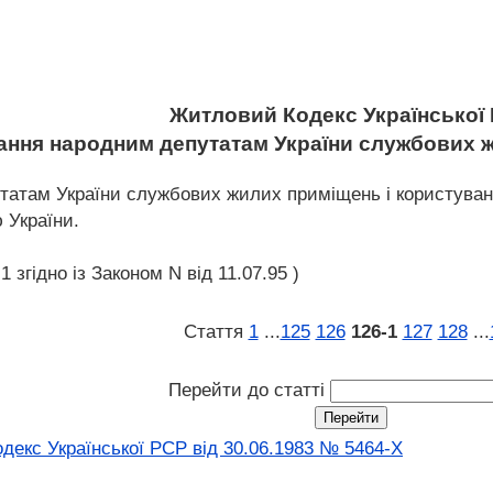
Житловий Кодекс Української
дання народним депутатам України службових 
татам України службових жилих приміщень і користува
 України.
 згідно із Законом N від 11.07.95 )
Стаття
1
...
125
126
126‑1
127
128
...
Перейти до статті
екс Української РСР від 30.06.1983 № 5464-X