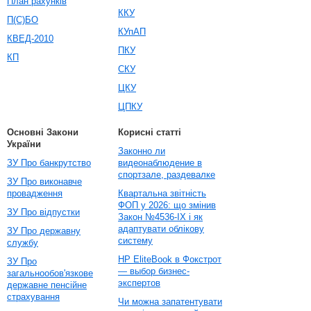
План рахунків
ККУ
П(С)БО
КУпАП
КВЕД-2010
ПКУ
КП
СКУ
ЦКУ
ЦПКУ
Основні Закони
Корисні статті
України
Законно ли
ЗУ Про банкрутство
видеонаблюдение в
спортзале, раздевалке
ЗУ Про виконавче
провадження
Квартальна звітність
ФОП у 2026: що змінив
ЗУ Про відпустки
Закон №4536-IX і як
адаптувати облікову
ЗУ Про державну
систему
службу
HP EliteBook в Фокстрот
ЗУ Про
— выбор бизнес-
загальнообов'язкове
экспертов
державне пенсійне
страхування
Чи можна запатентувати