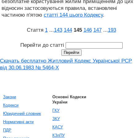
безоплатне користування жилим приміщенням до цих
відносин застосовуються правила, встановлені
частиною п'ятою
статті 144 цього Кодексу
.
Стаття
1
...
143
144
145
146
147
...
193
Перейти до статті
Скачать бесплатно Житловий Кодекс Української РСР
від 30.06.1983 № 5464-X
Закони
Основні Кодески
України
Кодекси
ГКУ
Юридичний словник
ЗКУ
Нормативні акти
КАСУ
ПДР
КЗпПУ