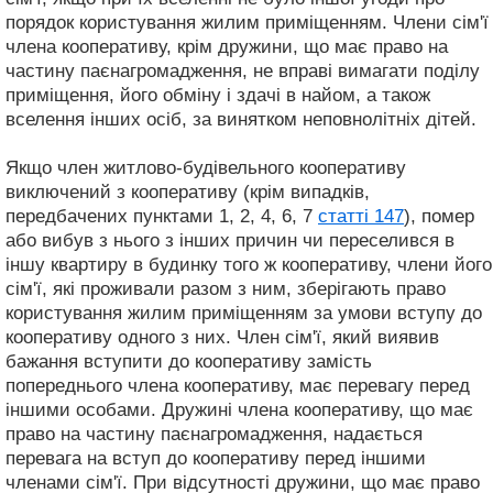
порядок користування жилим приміщенням. Члени сім'ї
члена кооперативу, крім дружини, що має право на
частину паєнагромадження, не вправі вимагати поділу
приміщення, його обміну і здачі в найом, а також
вселення інших осіб, за винятком неповнолітніх дітей.
Якщо член житлово-будівельного кооперативу
виключений з кооперативу (крім випадків,
передбачених пунктами 1, 2, 4, 6, 7
статті 147
), помер
або вибув з нього з інших причин чи переселився в
іншу квартиру в будинку того ж кооперативу, члени його
сім'ї, які проживали разом з ним, зберігають право
користування жилим приміщенням за умови вступу до
кооперативу одного з них. Член сім'ї, який виявив
бажання вступити до кооперативу замість
попереднього члена кооперативу, має перевагу перед
іншими особами. Дружині члена кооперативу, що має
право на частину паєнагромадження, надається
перевага на вступ до кооперативу перед іншими
членами сім'ї. При відсутності дружини, що має право