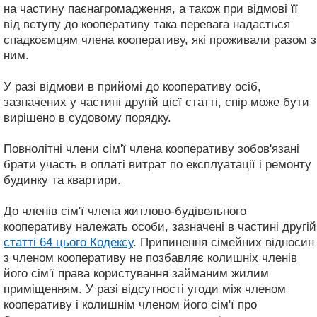
на частину паєнагромадження, а також при відмові її
від вступу до кооперативу така перевага надається
спадкоємцям члена кооперативу, які проживали разом з
ним.
У разі відмови в прийомі до кооперативу осіб,
зазначених у частині другій цієї статті, спір може бути
вирішено в судовому порядку.
Повнолітні члени сім'ї члена кооперативу зобов'язані
брати участь в оплаті витрат по експлуатації і ремонту
будинку та квартири.
До членів сім'ї члена житлово-будівельного
кооперативу належать особи, зазначені в частині другій
статті 64 цього Кодексу
. Припинення сімейних відносин
з членом кооперативу не позбавляє колишніх членів
його сім'ї права користування займаним жилим
приміщенням. У разі відсутності угоди між членом
кооперативу і колишнім членом його сім'ї про