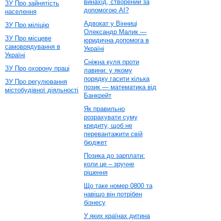
винахід, створений за
ЗУ Про зайнятість
допомогою AI?
населення
Адвокат у Вінниці
ЗУ Про міліцію
Олександр Малик —
ЗУ Про місцеве
юридична допомога в
самоврядування в
Україні
Україні
Сніжна куля проти
ЗУ Про охорону праці
лавини: у якому
порядку гасити кілька
ЗУ Про регулювання
позик — математика від
містобудівної діяльності
Банкрейт
Як правильно
розрахувати суму
кредиту, щоб не
перевантажити свій
бюджет
Позика до зарплати:
коли це – зручне
рішення
Що таке номер 0800 та
навіщо він потрібен
бізнесу
У яких країнах дитина