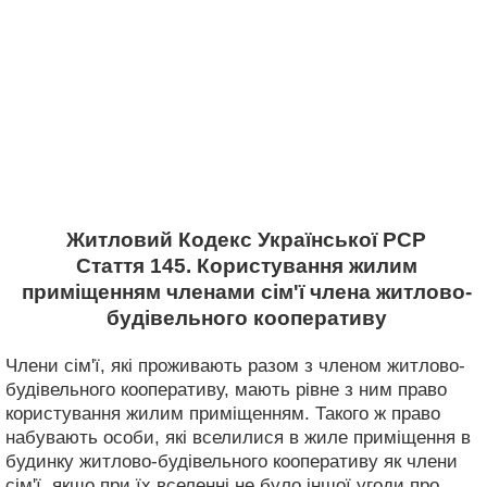
Житловий Кодекс Української РСР
Стаття 145. Користування жилим
приміщенням членами сім'ї члена житлово-
будівельного кооперативу
Члени сім'ї, які проживають разом з членом житлово-
будівельного кооперативу, мають рівне з ним право
користування жилим приміщенням. Такого ж право
набувають особи, які вселилися в жиле приміщення в
будинку житлово-будівельного кооперативу як члени
сім'ї, якщо при їх вселенні не було іншої угоди про