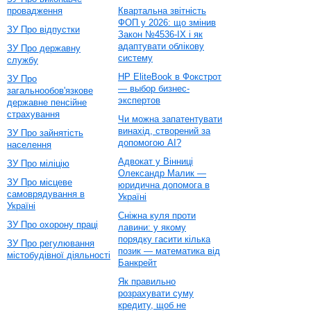
провадження
Квартальна звітність
ФОП у 2026: що змінив
ЗУ Про відпустки
Закон №4536-IX і як
адаптувати облікову
ЗУ Про державну
систему
службу
HP EliteBook в Фокстрот
ЗУ Про
— выбор бизнес-
загальнообов'язкове
экспертов
державне пенсійне
страхування
Чи можна запатентувати
винахід, створений за
ЗУ Про зайнятість
допомогою AI?
населення
Адвокат у Вінниці
ЗУ Про міліцію
Олександр Малик —
ЗУ Про місцеве
юридична допомога в
самоврядування в
Україні
Україні
Сніжна куля проти
ЗУ Про охорону праці
лавини: у якому
порядку гасити кілька
ЗУ Про регулювання
позик — математика від
містобудівної діяльності
Банкрейт
Як правильно
розрахувати суму
кредиту, щоб не