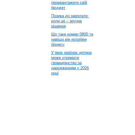
перевантажити свій
бюджет
Позика до зарплати:
коли це – зручне
рішення
Що таке номер 0800 та
навіщо він потрібен
бізнесу
У яких країнах дитина
може отримати
громадянство за
народженням у 2026
році