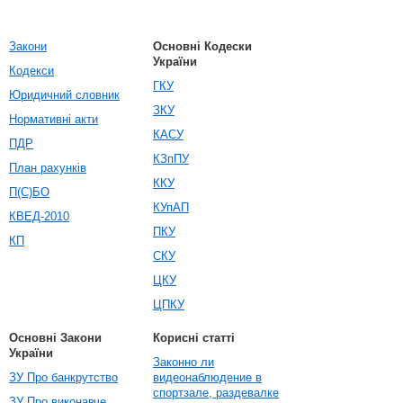
Закони
Основні Кодески
України
Кодекси
ГКУ
Юридичний словник
ЗКУ
Нормативні акти
КАСУ
ПДР
КЗпПУ
План рахунків
ККУ
П(С)БО
КУпАП
КВЕД-2010
ПКУ
КП
СКУ
ЦКУ
ЦПКУ
Основні Закони
Корисні статті
України
Законно ли
ЗУ Про банкрутство
видеонаблюдение в
спортзале, раздевалке
ЗУ Про виконавче