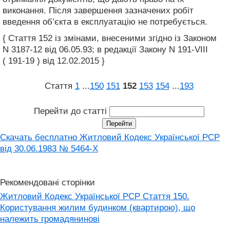
виконання. Після завершення зазначених робіт
введення об’єкта в експлуатацію не потребується.
{ Стаття 152 із змінами, внесеними згідно із Законом
N 3187-12 від 06.05.93; в редакції Закону N 191-VIII
( 191-19 ) від 12.02.2015 }
Стаття
1
...
150
151
152
153
154
...
193
Перейти до статті
Скачать бесплатно Житловий Кодекс Української РСР
від 30.06.1983 № 5464-X
Рекомендовані сторінки
Житловий Кодекс Української РСР Стаття 150.
Користування жилим будинком (квартирою), що
належить громадянинові