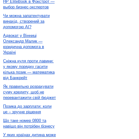
HP EliteBook в Фокстрот —
выбор бизнес-экспертов
Чи можна запатентувати
винахід, створений за
допомогою AI?
Адвокат у Вінниці
Олександр Малик —
юридична допомога в
Україні
Сніжна куля проти лавини:
у якому порядку гасити
кілька позик — математика
від Банкрейт
Як правильно розрахувати
суму кредиту, щоб не
перевантажити свій бюджет
Позика до зарплати: коли
це – зручне рішення
Що таке номер 0800 та
навіщо він потрібен бізнесу
У яких країнах дитина може