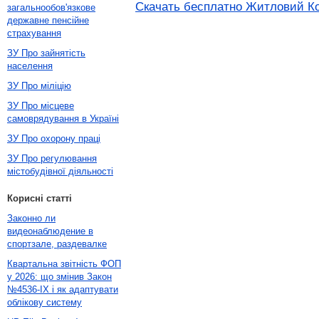
Скачать бесплатно Житловий Код
загальнообов'язкове
державне пенсійне
страхування
ЗУ Про зайнятість
населення
ЗУ Про міліцію
ЗУ Про місцеве
самоврядування в Україні
ЗУ Про охорону праці
ЗУ Про регулювання
містобудівної діяльності
Корисні статті
Законно ли
видеонаблюдение в
спортзале, раздевалке
Квартальна звітність ФОП
у 2026: що змінив Закон
№4536-IX і як адаптувати
облікову систему