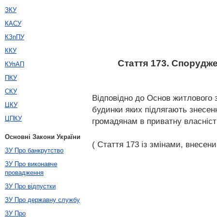
ЗКУ
КАСУ
КЗпПУ
ККУ
Стаття 173. Спорудже
КУпАП
ПКУ
СКУ
Відповідно до Основ житлового 
ЦКУ
будинки яких підлягають знесен
ЦПКУ
громадянам в приватну власніст
Основні Закони України
( Стаття 173 із змінами, внесени
ЗУ Про банкрутство
ЗУ Про виконавче
провадження
ЗУ Про відпустки
ЗУ Про державну службу
ЗУ Про