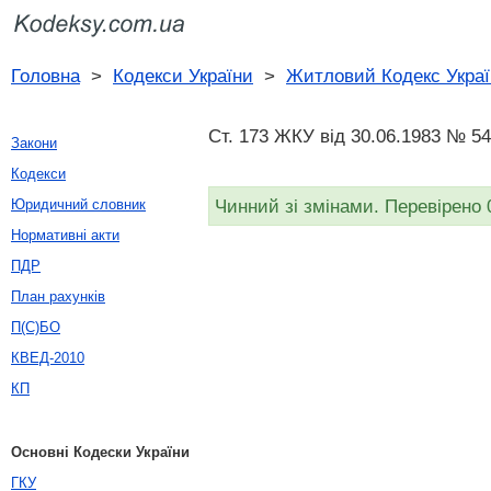
Головна
>
Кодекси України
>
Житловий Кодекс Украї
Ст. 173 ЖКУ від 30.06.1983 № 5
Закони
Кодекси
Чинний зі змінами. Перевірено 
Юридичний словник
Нормативні акти
ПДР
План рахунків
П(С)БО
КВЕД-2010
КП
Основні Кодески України
ГКУ