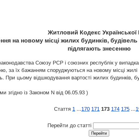
Житловий Кодекс Української
ння на новому місці жилих будинків, будівель
підлягають знесенню
законодавства Союзу РСР і союзних республік у випадка
ню, за їх бажанням споруджуються на новому місці жилі 
ь. При цьому відшкодування вартості жилих будинків, бу
ми згідно із Законом N від 06.05.93 )
Стаття
1
...
170
171
173
174
175
...
1
Перейти до статті