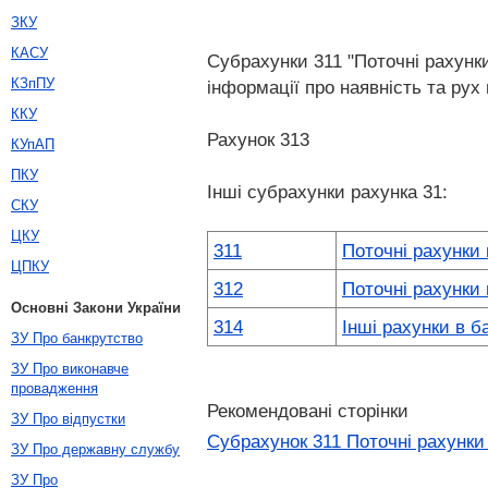
ЗКУ
КАСУ
Субрахунки 311 "Поточні рахунки
КЗпПУ
інформації про наявність та рух
ККУ
Рахунок 313
КУпАП
ПКУ
Інші субрахунки рахунка 31:
СКУ
ЦКУ
311
Поточні рахунки 
ЦПКУ
312
Поточні рахунки 
Основні Закони України
314
Інші рахунки в б
ЗУ Про банкрутство
ЗУ Про виконавче
провадження
Рекомендовані сторінки
ЗУ Про відпустки
Субрахунок 311 Поточні рахунки
ЗУ Про державну службу
ЗУ Про