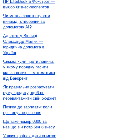
HP EliteBook в Фокстрот —
выбор бизнес-экспертов
Чи можна запатентувати
винахід, створений за
допомогою AI?
Адвокат у Вінниці
Олександр Малик —
юридична допомога в
Україні
Сніжна куля проти лавини:
у якому порядку гасити
кілька позик — математика
від Банкрейт
Як правильно розрахувати
суму кредиту, щоб не
перевантажити свій бюджет
Позика до зарплати: коли
це – зручне рішення
Що таке номер 0800 та
навіщо він потрібен бізнесу
У яких країнах дитина може