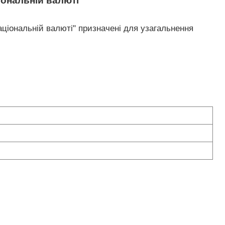
іональній валюті
національній валюті" призначені для узагальнення