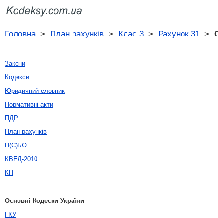
Головна
>
План рахунків
>
Клас 3
>
Рахунок 31
>
Закони
Кодекси
Юридичний словник
Нормативні акти
ПДР
План рахунків
П(С)БО
КВЕД-2010
КП
Основні Кодески України
ГКУ