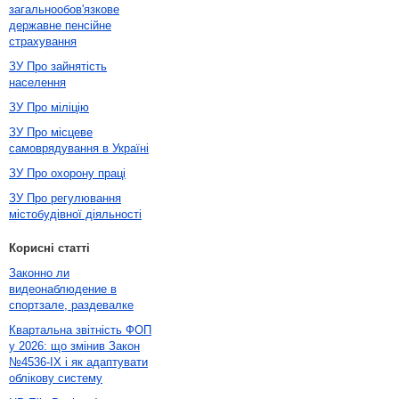
загальнообов'язкове
державне пенсійне
страхування
ЗУ Про зайнятість
населення
ЗУ Про міліцію
ЗУ Про місцеве
самоврядування в Україні
ЗУ Про охорону праці
ЗУ Про регулювання
містобудівної діяльності
Корисні статті
Законно ли
видеонаблюдение в
спортзале, раздевалке
Квартальна звітність ФОП
у 2026: що змінив Закон
№4536-IX і як адаптувати
облікову систему