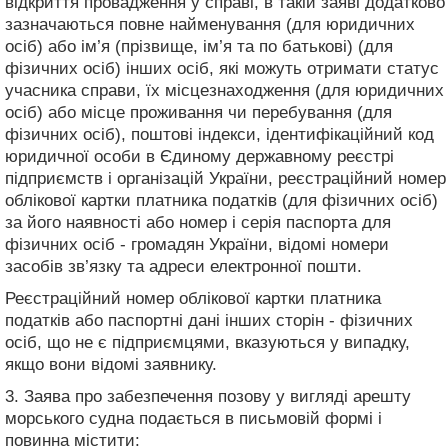
відкриття провадження у справі, в такій заяві додатково
зазначаються повне найменування (для юридичних
осіб) або ім’я (прізвище, ім’я та по батькові) (для
фізичних осіб) інших осіб, які можуть отримати статус
учасника справи, їх місцезнаходження (для юридичних
осіб) або місце проживання чи перебування (для
фізичних осіб), поштові індекси, ідентифікаційний код
юридичної особи в Єдиному державному реєстрі
підприємств і організацій України, реєстраційний номер
облікової картки платника податків (для фізичних осіб)
за його наявності або номер і серія паспорта для
фізичних осіб - громадян України, відомі номери
засобів зв’язку та адреси електронної пошти.
Реєстраційний номер облікової картки платника
податків або паспортні дані інших сторін - фізичних
осіб, що не є підприємцями, вказуються у випадку,
якщо вони відомі заявнику.
3. Заява про забезпечення позову у вигляді арешту
морського судна подається в письмовій формі і
повинна містити: