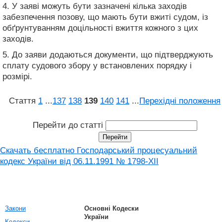
4. У заяві можуть бути зазначені кілька заходів
забезпечення позову, що мають бути вжиті судом, із
обґрунтуванням доцільності вжиття кожного з цих
заходів.
5. До заяви додаються документи, що підтверджують
сплату судового збору у встановлених порядку і
розмірі.
Стаття
1
...
137
138
139
140
141
...
Перехідні положення
Перейти до статті
Скачать бесплатно Господарський процесуальний
кодекс України від 06.11.1991 № 1798-XII
Закони
Основні Кодески
України
Кодекси