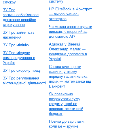
систему
службу
HP EliteBook в Фокстрот
ЗУ Про
— выбор бизнес-
загальнообов'язкове
экспертов
державне пенсійне
страхування
Чи можна запатентувати
винахід, створений за
ЗУ Про зайнятість
допомогою AI?
населення
Адвокат у Вінниці
ЗУ Про міліцію
Олександр Малик —
ЗУ Про місцеве
юридична допомога в
самоврядування в
Україні
Україні
Сніжна куля проти
ЗУ Про охорону праці
лавини: у якому
порядку гасити кілька
ЗУ Про регулювання
позик — математика від
містобудівної діяльності
Банкрейт
Як правильно
розрахувати суму
кредиту, щоб не
перевантажити свій
бюджет
Позика до зарплати:
коли це – зручне