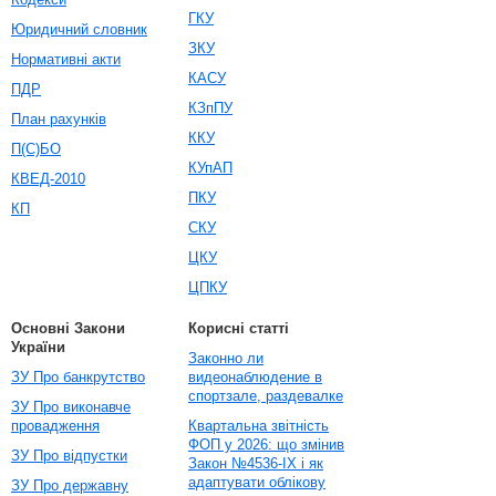
ГКУ
Юридичний словник
ЗКУ
Нормативні акти
КАСУ
ПДР
КЗпПУ
План рахунків
ККУ
П(С)БО
КУпАП
КВЕД-2010
ПКУ
КП
СКУ
ЦКУ
ЦПКУ
Основні Закони
Корисні статті
України
Законно ли
ЗУ Про банкрутство
видеонаблюдение в
спортзале, раздевалке
ЗУ Про виконавче
провадження
Квартальна звітність
ФОП у 2026: що змінив
ЗУ Про відпустки
Закон №4536-IX і як
адаптувати облікову
ЗУ Про державну