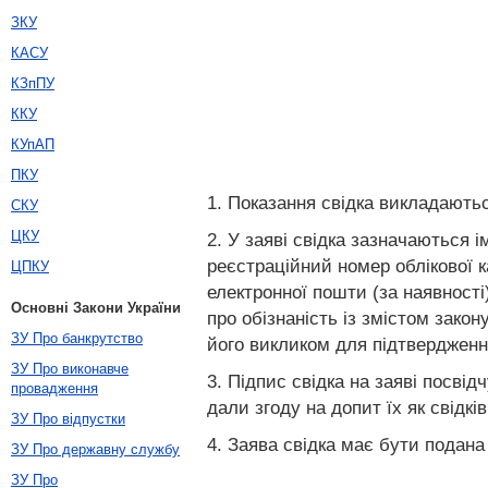
ЗКУ
КАСУ
КЗпПУ
ККУ
КУпАП
ПКУ
1. Показання свідка викладаютьс
СКУ
ЦКУ
2. У заяві свідка зазначаються і
реєстраційний номер облікової ка
ЦПКУ
електронної пошти (за наявності
Основні Закони України
про обізнаність із змістом зако
ЗУ Про банкрутство
його викликом для підтвердження
ЗУ Про виконавче
3. Підпис свідка на заяві посвід
провадження
дали згоду на допит їх як свідків
ЗУ Про відпустки
4. Заява свідка має бути подана
ЗУ Про державну службу
ЗУ Про