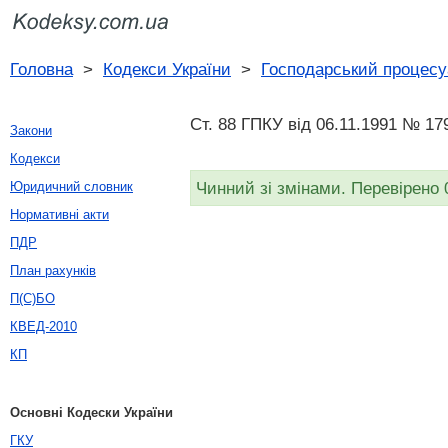
Головна
>
Кодекси України
>
Господарський процесу
Ст. 88 ГПКУ від 06.11.1991 № 179
Закони
Кодекси
Чинний зі змінами. Перевірено 
Юридичний словник
Нормативні акти
ПДР
План рахунків
П(С)БО
КВЕД-2010
КП
Основні Кодески України
ГКУ