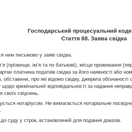
Господарський процесуальний кодек
Стаття 88. Заява свідка
я ним письмово у заяві свідка.
м’я (прізвище, ім’я та по батькові), місце проживання (п
ртки платника податків свідка за його наявності або ном
), обставини, про які відомо свідку, джерела обізнаності
ну щодо кримінальної відповідальності за надання неправ
 своїх свідчень.
чується нотаріусом. Не вимагається нотаріальне посвідченн
.
 до суду у строк, встановлений для подання доказів.