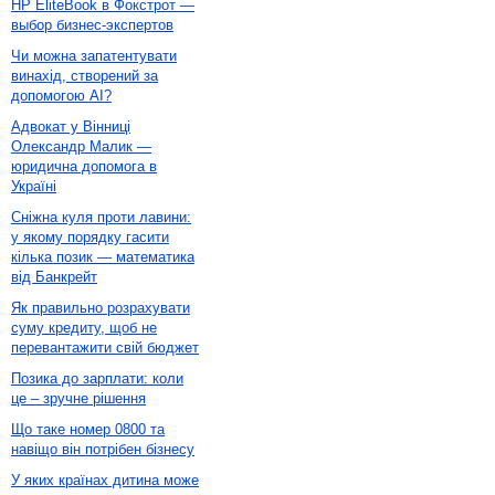
HP EliteBook в Фокстрот —
выбор бизнес-экспертов
Чи можна запатентувати
винахід, створений за
допомогою AI?
Адвокат у Вінниці
Олександр Малик —
юридична допомога в
Україні
Сніжна куля проти лавини:
у якому порядку гасити
кілька позик — математика
від Банкрейт
Як правильно розрахувати
суму кредиту, щоб не
перевантажити свій бюджет
Позика до зарплати: коли
це – зручне рішення
Що таке номер 0800 та
навіщо він потрібен бізнесу
У яких країнах дитина може