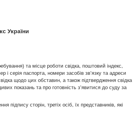
с України
еребування) та місце роботи свідка, поштовий індекс,
ер і серія паспорта, номери засобів зв’язку та адреси
 свідка щодо цих обставин, а також підтвердження свідка
дивих показань та про готовність з’явитися до суду за
я підпису сторін, третіх осіб, їх представників, які