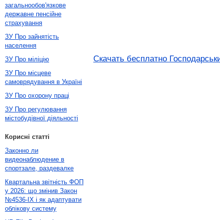
загальнообов'язкове
державне пенсійне
страхування
ЗУ Про зайнятість
населення
Скачать бесплатно Господарськи
ЗУ Про міліцію
ЗУ Про місцеве
самоврядування в Україні
ЗУ Про охорону праці
ЗУ Про регулювання
містобудівної діяльності
Корисні статті
Законно ли
видеонаблюдение в
спортзале, раздевалке
Квартальна звітність ФОП
у 2026: що змінив Закон
№4536-IX і як адаптувати
облікову систему