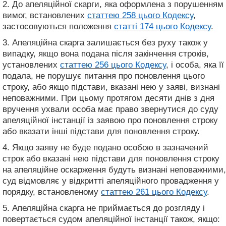
2. До апеляційної скарги, яка оформлена з порушенням
вимог, встановлених
статтею 258 цього Кодексу
,
застосовуються положення
статті 174 цього Кодексу
.
3. Апеляційна скарга залишається без руху також у
випадку, якщо вона подана після закінчення строків,
установлених
статтею 256 цього Кодексу
, і особа, яка її
подала, не порушує питання про поновлення цього
строку, або якщо підстави, вказані нею у заяві, визнані
неповажними. При цьому протягом десяти днів з дня
вручення ухвали особа має право звернутися до суду
апеляційної інстанції із заявою про поновлення строку
або вказати інші підстави для поновлення строку.
4. Якщо заяву не буде подано особою в зазначений
строк або вказані нею підстави для поновлення строку
на апеляційне оскарження будуть визнані неповажними,
суд відмовляє у відкритті апеляційного провадження у
порядку, встановленому
статтею 261 цього Кодексу
.
5. Апеляційна скарга не приймається до розгляду і
повертається судом апеляційної інстанції також, якщо: