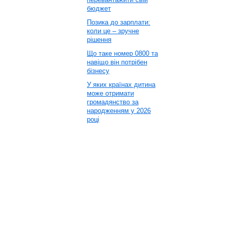
бюджет
Позика до зарплати:
коли це – зручне
рішення
Що таке номер 0800 та
навіщо він потрібен
бізнесу
У яких країнах дитина
може отримати
громадянство за
народженням у 2026
році