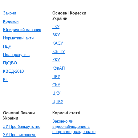
Закони
Основні Кодески
України
Кодекси
ГКУ
Юридичний словник
ЗКУ
Нормативні акти
КАСУ
ПДР
КЗпПУ
План рахунків
ККУ
П(С)БО
КУпАП
КВЕД-2010
ПКУ
КП
СКУ
ЦКУ
ЦПКУ
Основні Закони
Корисні статті
України
Законно ли
ЗУ Про банкрутство
видеонаблюдение в
спортзале, раздевалке
ЗУ Про виконавче