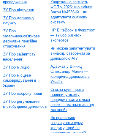
провадження
Квартальна звітність
ФОП у 2026: що змінив
ЗУ Про відпустки
Закон №4536-IX і як
адаптувати облікову
ЗУ Про державну
систему
службу
HP EliteBook в Фокстрот
ЗУ Про
— выбор бизнес-
загальнообов'язкове
экспертов
державне пенсійне
страхування
Чи можна запатентувати
винахід, створений за
ЗУ Про зайнятість
допомогою AI?
населення
Адвокат у Вінниці
ЗУ Про міліцію
Олександр Малик —
ЗУ Про місцеве
юридична допомога в
самоврядування в
Україні
Україні
Сніжна куля проти
ЗУ Про охорону праці
лавини: у якому
порядку гасити кілька
ЗУ Про регулювання
позик — математика від
містобудівної діяльності
Банкрейт
Як правильно
розрахувати суму
кредиту, щоб не
перевантажити свій