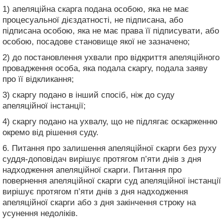
1) апеляційна скарга подана особою, яка не має
процесуальної дієздатності, не підписана, або
підписана особою, яка не має права її підписувати, або
особою, посадове становище якої не зазначено;
2) до постановлення ухвали про відкриття апеляційного
провадження особа, яка подала скаргу, подала заяву
про її відкликання;
3) скаргу подано в інший спосіб, ніж до суду
апеляційної інстанції;
4) скаргу подано на ухвалу, що не підлягає оскарженню
окремо від рішення суду.
6. Питання про залишення апеляційної скарги без руху
суддя-доповідач вирішує протягом п’яти днів з дня
надходження апеляційної скарги. Питання про
повернення апеляційної скарги суд апеляційної інстанції
вирішує протягом п’яти днів з дня надходження
апеляційної скарги або з дня закінчення строку на
усунення недоліків.