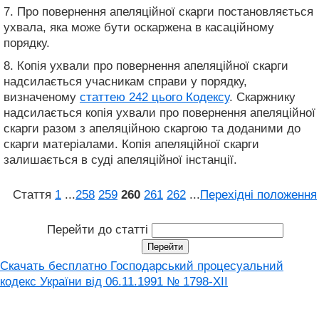
7. Про повернення апеляційної скарги постановляється
ухвала, яка може бути оскаржена в касаційному
порядку.
8. Копія ухвали про повернення апеляційної скарги
надсилається учасникам справи у порядку,
визначеному
статтею 242 цього Кодексу
. Скаржнику
надсилається копія ухвали про повернення апеляційної
скарги разом з апеляційною скаргою та доданими до
скарги матеріалами. Копія апеляційної скарги
залишається в суді апеляційної інстанції.
Стаття
1
...
258
259
260
261
262
...
Перехідні положення
Перейти до статті
Скачать бесплатно Господарський процесуальний
кодекс України від 06.11.1991 № 1798-XII