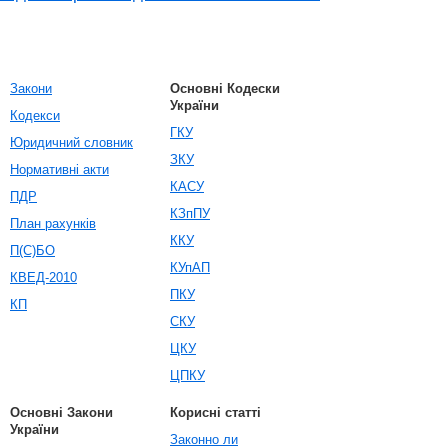
Закони
Основні Кодески
України
Кодекси
ГКУ
Юридичний словник
ЗКУ
Нормативні акти
КАСУ
ПДР
КЗпПУ
План рахунків
ККУ
П(С)БО
КУпАП
КВЕД-2010
ПКУ
КП
СКУ
ЦКУ
ЦПКУ
Основні Закони
Корисні статті
України
Законно ли