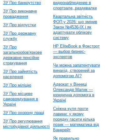
ЗУ Про банкрутство
видеонаблюдение в
спортзале, раздевалке
ЗУ Про виконавче
провадження
Квартальна звітність
ФОП у 2026: що змінив
ЗУ Про відпустки
Закон №4536-IX і як
адаптувати облікову
ЗУ Про державну
систему
службу
HP EliteBook в Фокстрот
ЗУ Про
— выбор бизнес-
загальнообов'язкове
экспертов
державне пенсійне
страхування
Чи можна запатентувати
винахід, створений за
ЗУ Про зайнятість
допомогою AI?
населення
Адвокат у Вінниці
ЗУ Про міліцію
Олександр Малик —
ЗУ Про місцеве
юридична допомога в
самоврядування в
Україні
Україні
Сніжна куля проти
ЗУ Про охорону праці
лавини: у якому
порядку гасити кілька
ЗУ Про регулювання
позик — математика від
містобудівної діяльності
Банкрейт
Як правильно