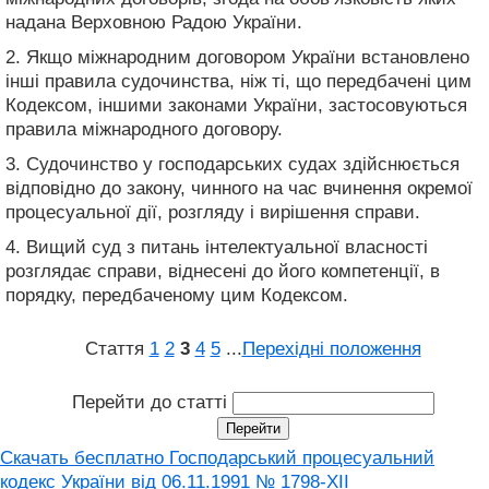
надана Верховною Радою України.
2. Якщо міжнародним договором України встановлено
інші правила судочинства, ніж ті, що передбачені цим
Кодексом, іншими законами України, застосовуються
правила міжнародного договору.
3. Судочинство у господарських судах здійснюється
відповідно до закону, чинного на час вчинення окремої
процесуальної дії, розгляду і вирішення справи.
4. Вищий суд з питань інтелектуальної власності
розглядає справи, віднесені до його компетенції, в
порядку, передбаченому цим Кодексом.
Стаття
1
2
3
4
5
...
Перехідні положення
Перейти до статті
Скачать бесплатно Господарський процесуальний
кодекс України від 06.11.1991 № 1798-XII