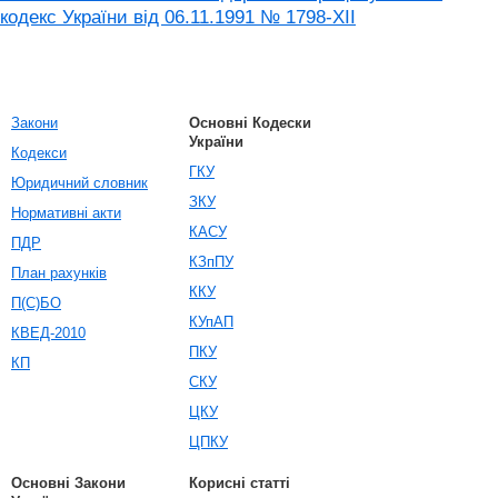
кодекс України від 06.11.1991 № 1798-XII
Закони
Основні Кодески
України
Кодекси
ГКУ
Юридичний словник
ЗКУ
Нормативні акти
КАСУ
ПДР
КЗпПУ
План рахунків
ККУ
П(С)БО
КУпАП
КВЕД-2010
ПКУ
КП
СКУ
ЦКУ
ЦПКУ
Основні Закони
Корисні статті