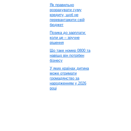
Як правильно
розрахувати суму
кредиту, щоб не
перевантажити свій
бюджет
Позика до зарплати:
коли це – зручне
рішення
Що таке номер 0800 та
навіщо він потрібен
бізнесу
У яких країнах дитина
може отримати
громадянство за
народженням у 2026
році