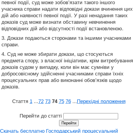
певної події, суд може зобов’язати такого іншого
учасника справи надати відповідні докази вчинення цих
дій або наявності певної події. У разі ненадання таких
доказів суд може визнати обставину невчинення
відповідних дій або відсутності події встановленою.
3. Докази подаються сторонами та іншими учасниками
справи.
4. Суд не може збирати докази, що стосуються
предмета спору, з власної ініціативи, крім витребування
доказів судом у випадку, коли він має сумніви у
добросовісному здійсненні учасниками справи їхніх
процесуальних прав або виконанні обов’язків щодо
доказів.
Стаття
1
...
72
73
74
75
76
...
Перехідні положення
Перейти до статті
Скачать бесплатно Господарський процесуальний