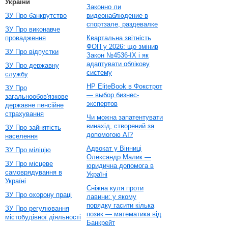
України
Законно ли
ЗУ Про банкрутство
видеонаблюдение в
спортзале, раздевалке
ЗУ Про виконавче
провадження
Квартальна звітність
ФОП у 2026: що змінив
ЗУ Про відпустки
Закон №4536-IX і як
адаптувати облікову
ЗУ Про державну
систему
службу
HP EliteBook в Фокстрот
ЗУ Про
— выбор бизнес-
загальнообов'язкове
экспертов
державне пенсійне
страхування
Чи можна запатентувати
винахід, створений за
ЗУ Про зайнятість
допомогою AI?
населення
Адвокат у Вінниці
ЗУ Про міліцію
Олександр Малик —
ЗУ Про місцеве
юридична допомога в
самоврядування в
Україні
Україні
Сніжна куля проти
ЗУ Про охорону праці
лавини: у якому
порядку гасити кілька
ЗУ Про регулювання
позик — математика від
містобудівної діяльності
Банкрейт