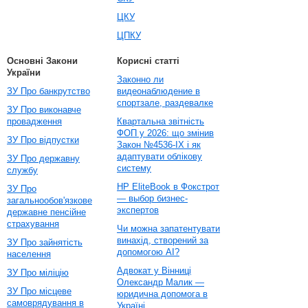
ЦКУ
ЦПКУ
Основні Закони
Корисні статті
України
Законно ли
ЗУ Про банкрутство
видеонаблюдение в
спортзале, раздевалке
ЗУ Про виконавче
провадження
Квартальна звітність
ФОП у 2026: що змінив
ЗУ Про відпустки
Закон №4536-IX і як
адаптувати облікову
ЗУ Про державну
систему
службу
HP EliteBook в Фокстрот
ЗУ Про
— выбор бизнес-
загальнообов'язкове
экспертов
державне пенсійне
страхування
Чи можна запатентувати
винахід, створений за
ЗУ Про зайнятість
допомогою AI?
населення
Адвокат у Вінниці
ЗУ Про міліцію
Олександр Малик —
ЗУ Про місцеве
юридична допомога в
самоврядування в
Україні