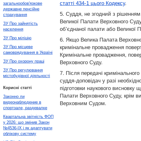
статті 434-1 цього Кодексу
.
загальнообов'язкове
державне пенсійне
5. Суддя, не згодний з рішенням
страхування
Великої Палати Верховного Суду
ЗУ Про зайнятість
об’єднаної палати або Великої П
населення
ЗУ Про міліцію
6. Якщо Велика Палата Верховног
кримінальне провадження поверта
ЗУ Про місцеве
самоврядування в Україні
Кримінальне провадження, поверн
ЗУ Про охорону праці
Верховного Суду.
ЗУ Про регулювання
7. Після передачі кримінальног
містобудівної діяльності
суддя-доповідач у разі необхідн
підготовки наукового висновку 
Корисні статті
Палати Верховного Суду, крім в
Законно ли
видеонаблюдение в
Верховним Судом.
спортзале, раздевалке
Квартальна звітність ФОП
у 2026: що змінив Закон
№4536-IX і як адаптувати
облікову систему