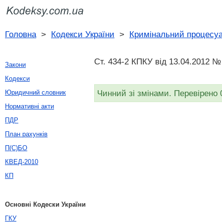
Головна
>
Кодекси України
>
Кримінальний процесуа
Ст. 434-2 КПКУ від 13.04.2012 №
Закони
Кодекси
Чинний зі змінами. Перевірено 
Юридичний словник
Нормативні акти
ПДР
План рахунків
П(С)БО
КВЕД-2010
КП
Основні Кодески України
ГКУ