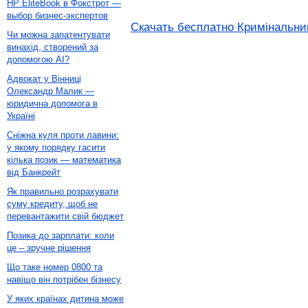
HP EliteBook в Фокстрот —
выбор бизнес-экспертов
Скачать бесплатно Кримінальний
Чи можна запатентувати
винахід, створений за
допомогою AI?
Адвокат у Вінниці
Олександр Малик —
юридична допомога в
Україні
Сніжна куля проти лавини:
у якому порядку гасити
кілька позик — математика
від Банкрейт
Як правильно розрахувати
суму кредиту, щоб не
перевантажити свій бюджет
Позика до зарплати: коли
це – зручне рішення
Що таке номер 0800 та
навіщо він потрібен бізнесу
У яких країнах дитина може