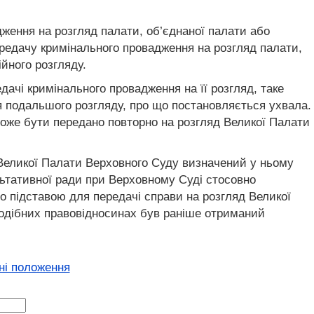
дження на розгляд палати, об’єднаної палати або
редачу кримінального провадження на розгляд палати,
йного розгляду.
дачі кримінального провадження на її розгляд, таке
для подальшого розгляду, про що постановляється ухвала.
 може бути передано повторно на розгляд Великої Палати
 Великої Палати Верховного Суду визначений у ньому
льтативної ради при Верховному Суді стосовно
о підставою для передачі справи на розгляд Великої
подібних правовідносинах був раніше отриманий
ні положення