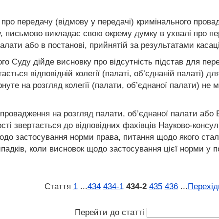
 про передачу (відмову у передачі) кримінального прова
, письмово викладає свою окрему думку в ухвалі про пе
алати або в постанові, прийнятій за результатами касаці
о Суду дійде висновку про відсутність підстав для пере
ється відповідній колегії (палаті, об’єднаній палаті) 
уте на розгляд колегії (палати, об’єднаної палати) не
о провадження на розгляд палати, об’єднаної палати або
ості звертається до відповідних фахівців Науково-консу
щодо застосування норми права, питання щодо якого стал
ипадків, коли висновок щодо застосування цієї норми у 
Стаття
1
...
434
434‑1
434‑2
435
436
...
Перехід
Перейти до статті