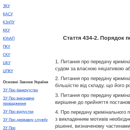
ЗКУ
КАСУ
КЗпПУ
ККУ
Стаття 434-2. Порядок 
КУпАП
ПКУ
СКУ
1. Питання про передачу кримін
ЦКУ
судом за власною ініціативою а
ЦПКУ
2. Питання про передачу кримін
Основні Закони України
більшістю від складу, що його р
ЗУ Про банкрутство
3. Питання про передачу кримін
ЗУ Про виконавче
вирішене до прийняття постанови
провадження
4. Про передачу кримінального 
ЗУ Про відпустки
з викладенням мотивів необхідн
ЗУ Про державну службу
рішенні, визначеному частинам
ЗУ Про