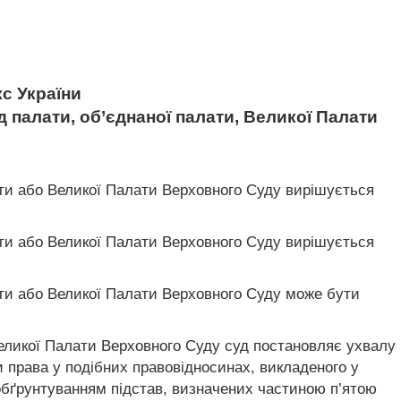
с України
 палати, об’єднаної палати, Великої Палати
ати або Великої Палати Верховного Суду вирішується
ати або Великої Палати Верховного Суду вирішується
ати або Великої Палати Верховного Суду може бути
Великої Палати Верховного Суду суд постановляє ухвалу
 права у подібних правовідносинах, викладеного у
 обґрунтуванням підстав, визначених частиною п’ятою