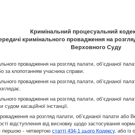
Кримінальний процесуальний кодек
передачі кримінального провадження на розгляд
Верховного Суду
ального провадження на розгляд палати, об’єднаної пал
бо за клопотанням учасника справи.
ального провадження на розгляд палати, об’єднаної пал
озглядає.
ального провадження на розгляд палати, об’єднаної пал
 судом касаційної інстанції.
провадження на розгляд палати, об’єднаної палати або 
ості відступлення від висновку щодо застосування норми
и першою - четвертою
статті 434-1 цього Кодексу
, або із