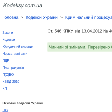
Головна
>
Кодекси України
>
Кримінальний процесуа
Ст. 546 КПКУ від 13.04.2012 № 4
Закони
Кодекси
Чинний зі змінами. Перевірено 
Юридичний словник
Нормативні акти
ПДР
План рахунків
П(С)БО
КВЕД-2010
КП
Основні Кодески України
ГКУ