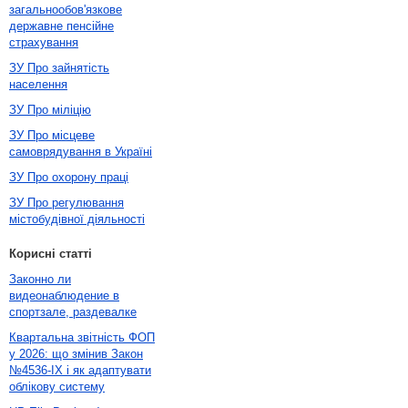
загальнообов'язкове
державне пенсійне
страхування
ЗУ Про зайнятість
населення
ЗУ Про міліцію
ЗУ Про місцеве
самоврядування в Україні
ЗУ Про охорону праці
ЗУ Про регулювання
містобудівної діяльності
Корисні статті
Законно ли
видеонаблюдение в
спортзале, раздевалке
Квартальна звітність ФОП
у 2026: що змінив Закон
№4536-IX і як адаптувати
облікову систему