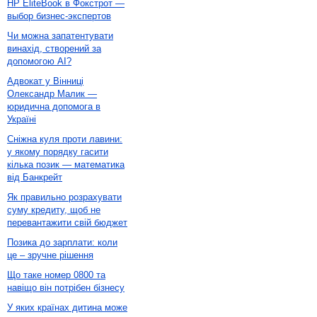
HP EliteBook в Фокстрот —
выбор бизнес-экспертов
Чи можна запатентувати
винахід, створений за
допомогою AI?
Адвокат у Вінниці
Олександр Малик —
юридична допомога в
Україні
Сніжна куля проти лавини:
у якому порядку гасити
кілька позик — математика
від Банкрейт
Як правильно розрахувати
суму кредиту, щоб не
перевантажити свій бюджет
Позика до зарплати: коли
це – зручне рішення
Що таке номер 0800 та
навіщо він потрібен бізнесу
У яких країнах дитина може