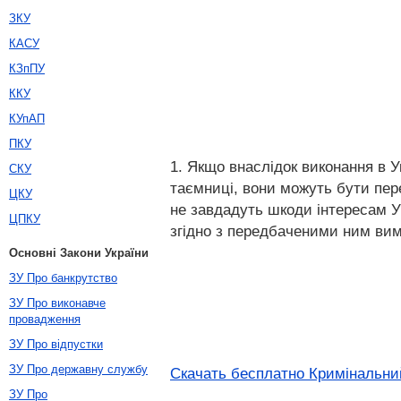
ЗКУ
КАСУ
КЗпПУ
ККУ
КУпАП
ПКУ
1. Якщо внаслідок виконання в У
СКУ
таємниці, вони можуть бути пер
ЦКУ
не завдадуть шкоди інтересам Ук
ЦПКУ
згідно з передбаченими ним вим
Основні Закони України
ЗУ Про банкрутство
ЗУ Про виконавче
провадження
ЗУ Про відпустки
ЗУ Про державну службу
Скачать бесплатно Кримінальний
ЗУ Про